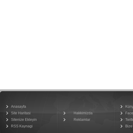
Anasayfa
Kün
Site Haritasi
Hakkimizda
Fac
Sitenize Ekleyin
Reklamlar
Twitt
RSS Kaynagi
Bize