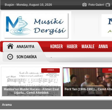
Bugün - Monday, August 10, 2026
Foto Galeri
-
ANMA
AN
Manisa’nın Musiki Hocası - Ahmet Esat
Ferit Tan (1906-1991)... Cemil Altı
Uğurlu... Cemil Altınbilek
Arama