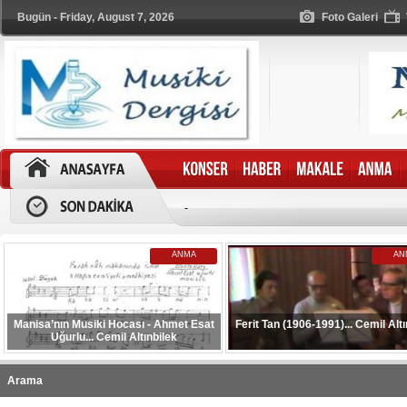
Bugün - Friday, August 7, 2026
Foto Galeri
-
ANMA
AN
Manisa’nın Musiki Hocası - Ahmet Esat
Ferit Tan (1906-1991)... Cemil Altı
Uğurlu... Cemil Altınbilek
Arama