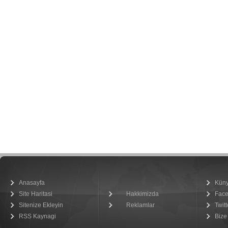
Anasayfa
Kün
Site Haritasi
Hakkimizda
Fac
Sitenize Ekleyin
Reklamlar
Twitt
RSS Kaynagi
Bize