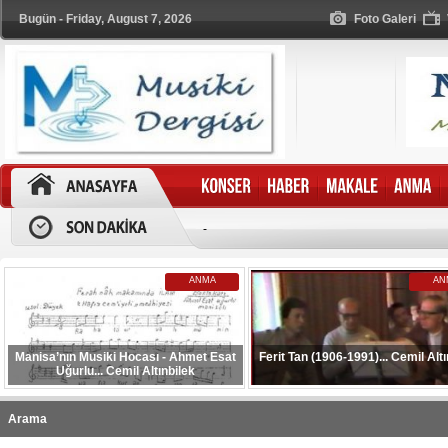
Bugün - Friday, August 7, 2026
Foto Galeri
-
ANMA
AN
Manisa’nın Musiki Hocası - Ahmet Esat
Ferit Tan (1906-1991)... Cemil Altı
Uğurlu... Cemil Altınbilek
Arama