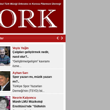
İzmir’in içinde vurdular beni…
İzmir’in içinde vurdular
beni…...
Veyis Yeğin
Çalgıları geliştirmek nedir,
nasıl olur?..
“Geliştirme/gelişim” kavramı
lar
özne...
Ayhan Sarı
Spor yazarı mı, müzik yazarı
mı?..
Türkiye Spor Yazarları
Derneği'nin (TSYD) İst...
Nesrin Kalyoncu
Münih LMU Müzikoloji
Enstitüsü’nde "Gültekin
Oransay" rafı...
Dönem sonu sınavları devam
ediyor ve bugü...
Konuk Yazar
Yazılarınızı bekliyoruz...
Musiki Dergisi