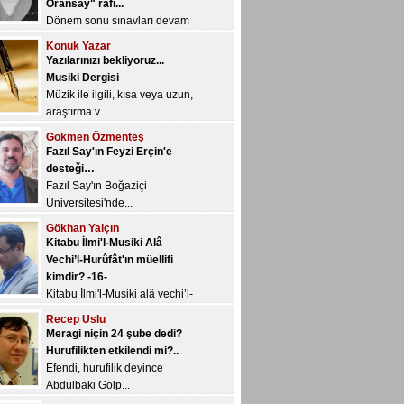
Müzik ile ilgili, kısa veya uzun,
araştırma v...
Gökmen Özmenteş
Fazıl Say'ın Feyzi Erçin'e
desteği…
Fazıl Say'ın Boğaziçi
Üniversitesi'nde...
Gökhan Yalçın
Kitabu İlmi'l-Musiki Alâ
Vechi’l-Hurûfât'ın müellifi
kimdir? -16-
Kitabu İlmi'l-Musiki alâ vechi’l-
Hur&u...
Recep Uslu
Meragi niçin 24 şube dedi?
Hurufilikten etkilendi mi?..
Efendi, hurufilik deyince
Abdülbaki Gölp...
Okan Murat Öztürk
Yeni YÖK’ün ve değerli
başkanı Sn. Saraç’ın övgüye
değer kararı: Müzik
öğretmenliği açısından yapıcı
bir değerlendirme…