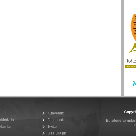
Copyri
Künyemiz
kkimizda
Facebook
Bu sitede yayinlana
ta
klamlar
Twitter
Bize Ulaşın