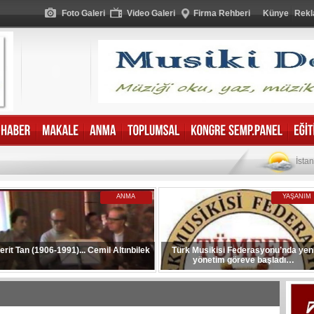
Foto Galeri
Video Galeri
Firma Rehberi
Künye
Rekl
İsta
ANMA
YAŞANIM
erit Tan (1906-1991)... Cemil Altınbilek
Türk Musikisi Federasyonu’nda yen
yönetim göreve başladı…