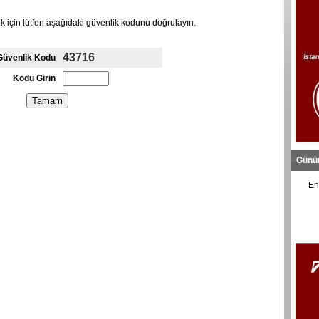
için lütfen aşağıdaki güvenlik kodunu doğrulayın.
43716
Güvenlik Kodu
Kodu Girin
Günü
En