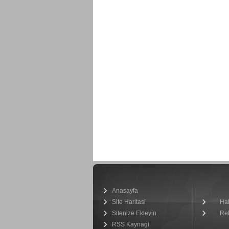
Anasayfa
Site Haritasi
Ha
Sitenize Ekleyin
Re
RSS Kaynagi