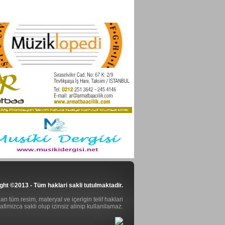
ght ©2013 - Tüm haklari sakli tutulmaktadir.
n tüm resim, materyal ve içerigin telif haklari
rafimizca sakli olup izinsiz alinip kullanilamaz.
0.26ms