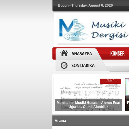
Bugün - Thursday, August 6, 2026
-
ANMA
Manisa’nın Musiki Hocası - Ahmet Esat
F
Uğurlu... Cemil Altınbilek
Arama