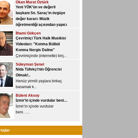
İlhami Gökçen
Yeni YÖK, üniversitelere yetki
Çevrimiçi Türk Halk Musikisi
devri kon...
Videoları: "Konma Bülbül
Konma Nergis Daline"
Çevrimiçinde (internette) birç...
Süleyman Şenel
Nida Tüfekçi’nin Öğrencisi
Olmak!..
Henüz yirmili yaşlara birkaç
basamak k...
Bülent Aksoy
İzmir’in içinde vurdular beni…
İzmir’in içinde vurdular
beni…...
Veyis Yeğin
Çalgıları geliştirmek nedir,
nasıl olur?..
“Geliştirme/gelişim” kavramı
özne...
Ayhan Sarı
tajlar
Spor yazarı mı, müzik yazarı
mı?..