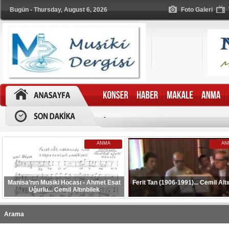
Bugün - Thursday, August 6, 2026
Foto Galeri
-
ANMA
AN
Manisa’nın Musiki Hocası - Ahmet Esat
Ferit Tan (1906-1991)... Cemil Altı
Uğurlu... Cemil Altınbilek
Arama