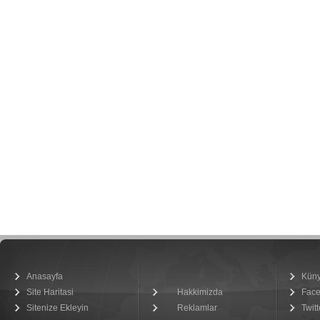
Anasayfa
Kün
Site Haritasi
Hakkimizda
Fac
Sitenize Ekleyin
Reklamlar
Twitt