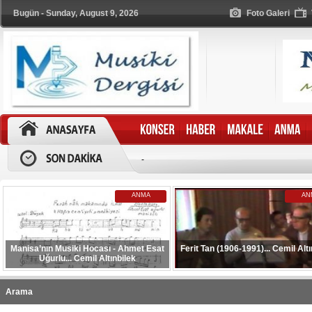
Bugün - Sunday, August 9, 2026
Foto Galeri
-
ANMA
AN
Manisa’nın Musiki Hocası - Ahmet Esat
Ferit Tan (1906-1991)... Cemil Altı
Uğurlu... Cemil Altınbilek
Arama