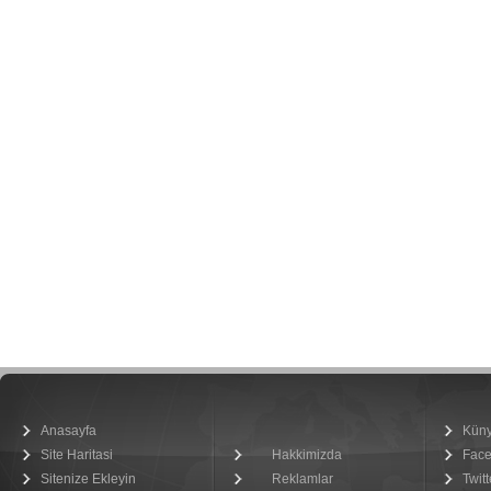
Anasayfa
Kün
Site Haritasi
Hakkimizda
Fac
Sitenize Ekleyin
Reklamlar
Twitt