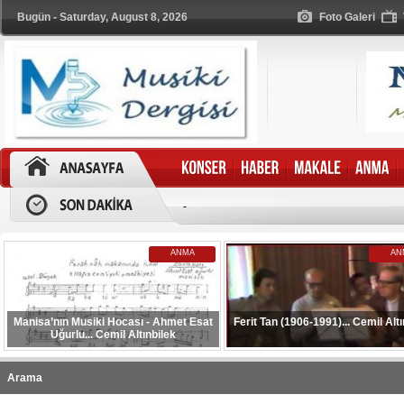
Bugün - Saturday, August 8, 2026
Foto Galeri
-
ANMA
AN
Manisa’nın Musiki Hocası - Ahmet Esat
Ferit Tan (1906-1991)... Cemil Altı
Uğurlu... Cemil Altınbilek
Arama