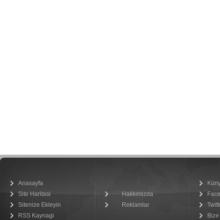
Anasayfa
Kün
Site Haritasi
Hakkimizda
Fac
Sitenize Ekleyin
Reklamlar
Twitt
RSS Kaynagi
Bize