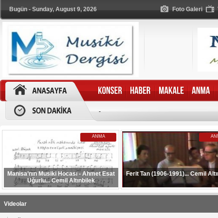
Bugün - Sunday, August 9, 2026
Foto Galeri
-
ANMA
AN
Manisa’nın Musiki Hocası - Ahmet Esat
Ferit Tan (1906-1991)... Cemil Altı
Uğurlu... Cemil Altınbilek
Videolar