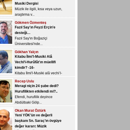
Müzik ile ilgili, kısa veya uzun,
araştırma v...
Gökmen Özmenteş
Fazıl Say'ın Feyzi Erçin'e
desteği…
Fazıl Say'ın Boğaziçi
Üniversitesi'nde...
Gökhan Yalçın
Kitabu İlmi'l-Musiki Alâ
Vechi’l-Hurûfât'ın müellifi
kimdir? -16-
Kitabu İlmi'l-Musiki alâ vechi’l-
Hur&u...
Recep Uslu
Meragi niçin 24 şube dedi?
Hurufilikten etkilendi mi?..
Efendi, hurufilik deyince
Abdülbaki Gölp...
Okan Murat Öztürk
Yeni YÖK’ün ve değerli
başkanı Sn. Saraç’ın övgüye
değer kararı: Müzik
öğretmenliği açısından yapıcı
bir değerlendirme…