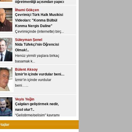
İlhami Gökçen
Yeni YÖK, üniversitelere yetki
Çevrimiçi Türk Halk Musikisi
devri kon...
Videoları: "Konma Bülbül
Konma Nergis Daline"
Çevrimiçinde (internette) birç...
Süleyman Şenel
Nida Tüfekçi’nin Öğrencisi
Olmak!..
Henüz yirmili yaşlara birkaç
basamak k...
Bülent Aksoy
İzmir’in içinde vurdular beni…
İzmir’in içinde vurdular
beni…...
Veyis Yeğin
Çalgıları geliştirmek nedir,
nasıl olur?..
“Geliştirme/gelişim” kavramı
özne...
Ayhan Sarı
tajlar
Spor yazarı mı, müzik yazarı
mı?..