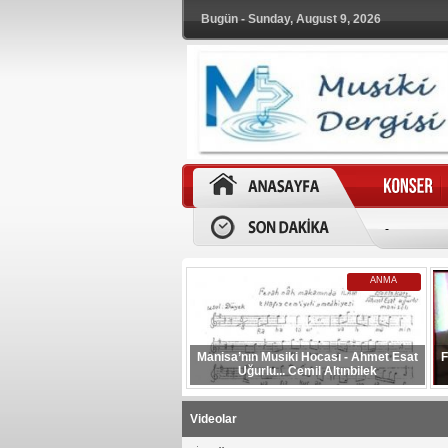
Bugün - Sunday, August 9, 2026
-
ANMA
Manisa’nın Musiki Hocası - Ahmet Esat
F
Uğurlu... Cemil Altınbilek
Videolar