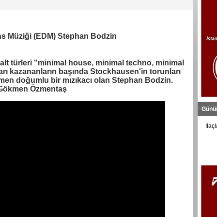
ns Müziği (EDM) Stephan Bodzin
t türleri "minimal house, minimal techno, minimal
şarı kazananların başında Stockhausen'in torunları
remen doğumlu bir mızıkacı olan Stephan Bodzin.
Gökmen Özmentaş
Günü
İlaç