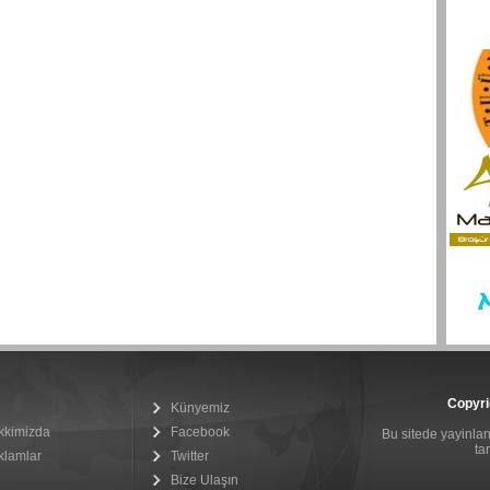
Copyri
Künyemiz
kkimizda
Facebook
Bu sitede yayinlana
ta
klamlar
Twitter
Bize Ulaşın