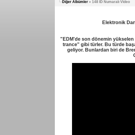
Diğer Albümler
» 148 ID Numaralı Video
Elektronik Da
"EDM'de son dönemin yükselen al
trance" gibi türler. Bu türde ba
geliyor. Bunlardan biri de B