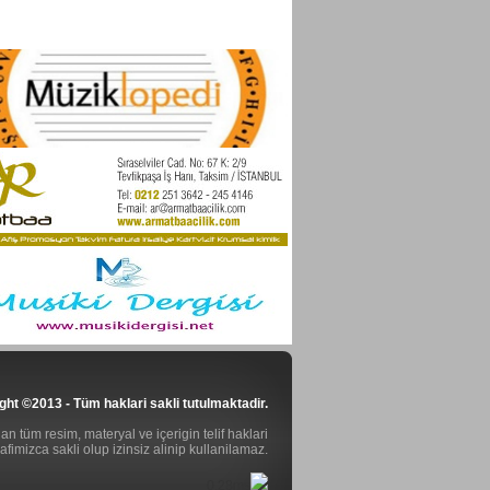
ght ©2013 - Tüm haklari sakli tutulmaktadir.
n tüm resim, materyal ve içerigin telif haklari
rafimizca sakli olup izinsiz alinip kullanilamaz.
0.28ms