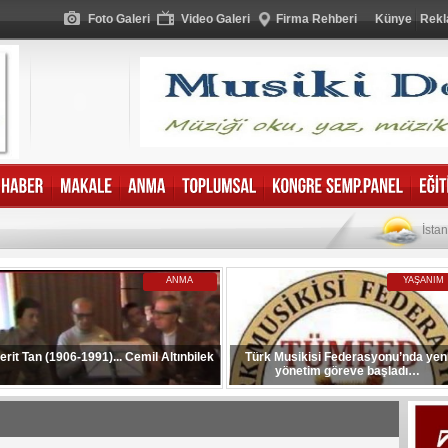
Foto Galeri
Video Galeri
Firma Rehberi
Künye
Rekl
İsta
ANMA
YAŞANIM
erit Tan (1906-1991)... Cemil Altınbilek
Türk Musikisi Federasyonu’nda yen
yönetim göreve başladı…