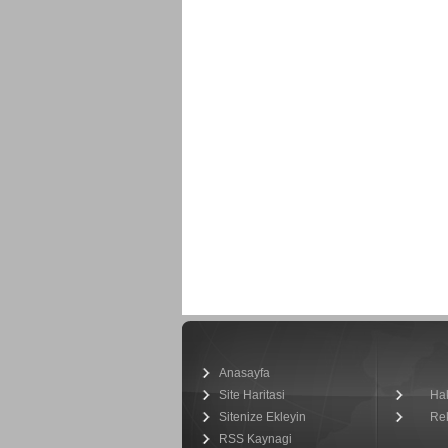
Anasayfa
Site Haritasi
Ha
Sitenize Ekleyin
Re
RSS Kaynagi