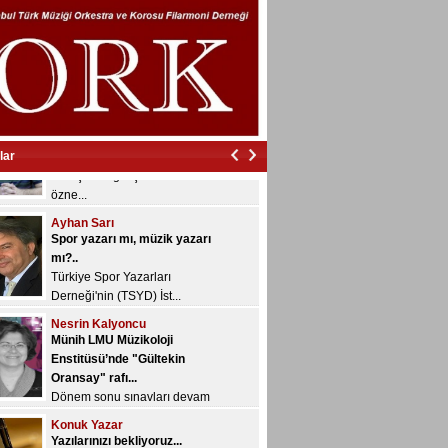
İzmir’in içinde vurdular beni…
İzmir’in içinde vurdular
beni…...
Veyis Yeğin
Çalgıları geliştirmek nedir,
nasıl olur?..
“Geliştirme/gelişim” kavramı
lar
özne...
Ayhan Sarı
Spor yazarı mı, müzik yazarı
mı?..
Türkiye Spor Yazarları
Derneği'nin (TSYD) İst...
Nesrin Kalyoncu
Münih LMU Müzikoloji
Enstitüsü’nde "Gültekin
Oransay" rafı...
Dönem sonu sınavları devam
ediyor ve bugü...
Konuk Yazar
Yazılarınızı bekliyoruz...
Musiki Dergisi