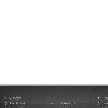
Anasayfa
Kün
Site Haritasi
Hakkimizda
Fac