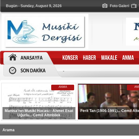
Bugün - Sunday, August 9, 2026
Foto Galeri
-
ANMA
AN
Manisa’nın Musiki Hocası - Ahmet Esat
Ferit Tan (1906-1991)... Cemil Altı
Uğurlu... Cemil Altınbilek
Arama