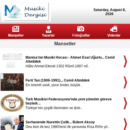
Saturday, August 8,
2026
Mansetler
Manisa’nın Musiki Hocası - Ahmet Esat Uğurlu... Cemil
Altınbilek
Hâfız Ahmet Efendi 1302 Rûmî-1887 mî..
Ferit Tan (1906-1991)... Cemil Altınbilek
En önemli vasfı, yüce önder, büyük ..
Türk Musikisi Federasyonu’nda yeni yönetim göreve
başladı…
Türkiye’nin çeşitli illerinden ve &nb..
Serhanende Nurettin Çelik... Bülent Aksoy
Onu ben ilk kez 1980'lerin ilk yarısında Rıza Rit'in yö..