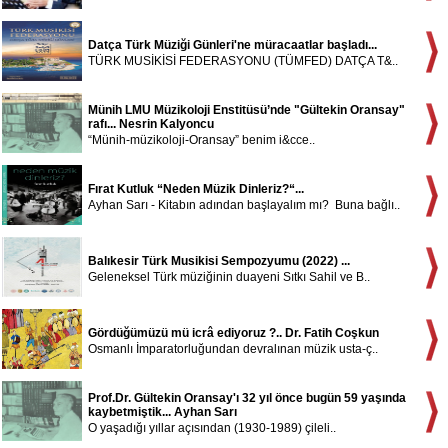
Datça Türk Müziği Günleri'ne müracaatlar başladı...
TÜRK MUSİKİSİ FEDERASYONU (TÜMFED) DATÇA T&..
Münih LMU Müzikoloji Enstitüsü’nde "Gültekin Oransay"
rafı... Nesrin Kalyoncu
“Münih-müzikoloji-Oransay” benim i&cce..
Fırat Kutluk “Neden Müzik Dinleriz?“...
Ayhan Sarı - Kitabın adından başlayalım mı? Buna bağlı..
Balıkesir Türk Musikisi Sempozyumu (2022) ...
Geleneksel Türk müziğinin duayeni Sıtkı Sahil ve B..
Gördüğümüzü mü icrâ ediyoruz ?.. Dr. Fatih Coşkun
Osmanlı İmparatorluğundan devralınan müzik usta-ç..
Prof.Dr. Gültekin Oransay'ı 32 yıl önce bugün 59 yaşında
kaybetmiştik... Ayhan Sarı
O yaşadığı yıllar açısından (1930-1989) çileli..