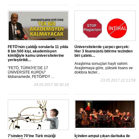
FETÖ’nün çaldığı sorularla 11 yılda
Üniversitelerde çarpıcı gerçek:
8 bin 500 kişi, akademisyen
Her 3 lisansüstü bitirme tezinden
kimliğiyle kamu üniversitelerine
biri çalıntı…
yerleştirildi…
Araştırma sonuçları hayli vahim:
“FETÖ, TÜRKİYE’DE 17
Araştırmaya göre, yüksek lisans ve
ÜNİVERSİTE KURDU”
doktora tezler...
İddianamede, FETÖ/PDY ...
23.05.2017 22:13:59
24.05.2017 00:30:16
7’sinden 70’ine Türk müziği
İçinden ampul çıkan darbuka ile