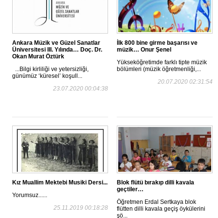
Ankara Müzik ve Güzel Sanatlar
İlk 800 bine girme başarısı ve
Üniversitesi III. Yılında… Doç. Dr.
müzik… Onur Şenel
Okan Murat Öztürk
Yükseköğretimde farklı tipte müzik
...Bilgi kirliliği ve yetersizliği,
bölümleri (müzik öğretmenliği,...
günümüz ‘küresel’ koşull...
20.07.2020 02:31:54
23.07.2020 00:04:38
Kız Muallim Mektebi Musiki Dersi...
Blok flütü bırakıp dilli kavala
geçtiler…
Yorumsuz......
Öğretmen Erdal Sertkaya blok
25.11.2019 00:18:28
flütten dilli kavala geçiş öykülerini
şö...