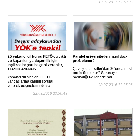
19.01.2017 13:10:36
25 yabancı dil kursu FETÖ’cü çıktı
Paralel üniversiteden nasıl doç-
ve kapatıldı; ya doçentlik için
prof. olunur?
İngilizce başarı belgesi verenler,
Çavuşoğlu Twitter'dan 30'unda nasıl
aracılık edenler?..
profesör olunur? Sorusuyla
Yabancı dil sınavını FETÖ
başladığı twitlerinde par...
yandaşlarına çaldığı soruları
28.07.2016 12:25:36
vererek geçmelerini de sa...
22.08.2016 23:50:43