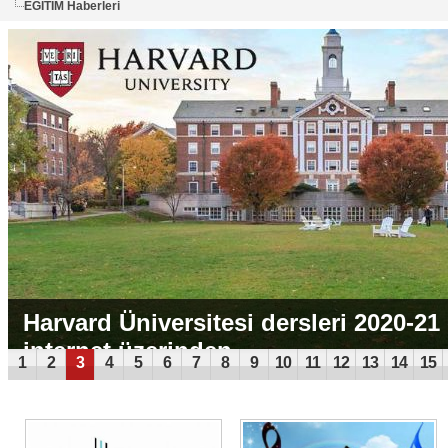
EĞİTİM Haberleri
Harvard Üniversitesi dersleri 2020-21
internet üzerinden...
1
2
3
4
5
6
7
8
9
10
11
12
13
14
15