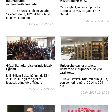
bütünlüğünde
Mozart çalınır mı?..
saplantılar/bölünmeler...
Yazı şöyle: İçinden ampul çıkan
. . . Türk musikisi eğitim yasağı
darbuka ile Mozart çalınır mı?..
1926-43 değil, 1828-1943 olarak
Sedat Er...
tesbit ve kabul edil...
13.05.2017 11:51:23
19.05.2017 22:49:53
Güzel Sanatlar Liselerinde Müzik
Üniversite sayısı arttıkça,
Eğitimi…
üniversite kütüphanesi sayısı
azalıyor…
Milli Eğitim Bakanlığı’nın (MEB)
2015-2016 eğitim öğretim
Türkiye İstatistik Kurumu’nun (TÜİK)
istatistiklerine göre T&uu...
son verilerine göre, 2014’te 559
ola...
8.05.2017 12:19:27
15.04.2017 19:43:04