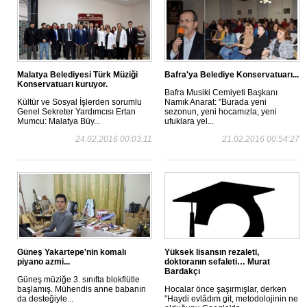
Malatya Belediyesi Türk Müziği
Bafra'ya Belediye Konservatuarı...
Konservatuarı kuruyor.
Bafra Musiki Cemiyeti Başkanı
Kültür ve Sosyal İşlerden sorumlu
Namık Anarat: "Burada yeni
Genel Sekreter Yardımcısı Ertan
sezonun, yeni hocamızla, yeni
Mumcu: Malatya Büy...
ufuklara yel...
24.02.2016 00:03:11
21.02.2016 00:54:27
Güneş Yakartepe'nin komalı
Yüksek lisansın rezaleti,
piyano azmi...
doktoranın sefaleti… Murat
Bardakçı
Güneş müziğe 3. sınıfta blokflütle
başlamış. Mühendis anne babanın
Hocalar önce şaşırmışlar, derken
da desteğiyle...
"Haydi evlâdım git, metodolojinin ne