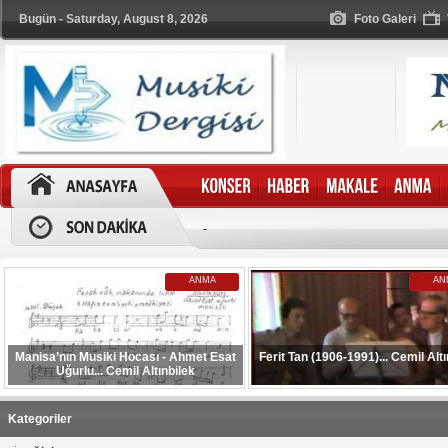
Bugün - Saturday, August 8, 2026
Foto Galeri
-
ANMA
AN
Manisa’nın Musiki Hocası - Ahmet Esat
Ferit Tan (1906-1991)... Cemil Altı
Uğurlu... Cemil Altınbilek
Kategoriler