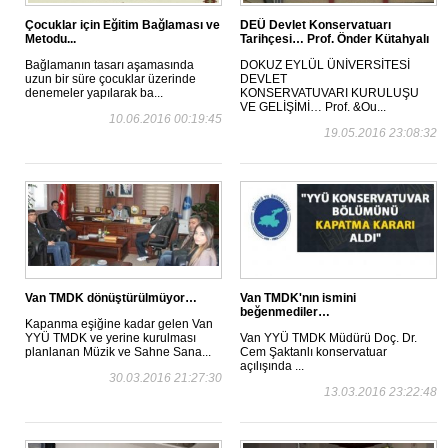
Çocuklar için Eğitim Bağlaması ve
DEÜ Devlet Konservatuarı
Metodu...
Tarihçesi… Prof. Önder Kütahyalı
Bağlamanın tasarı aşamasında
DOKUZ EYLÜL ÜNİVERSİTESİ
uzun bir süre çocuklar üzerinde
DEVLET
denemeler yapılarak ba...
KONSERVATUVARI KURULUŞU
VE GELİŞİMİ… Prof. &Ou...
10.06.2016 00:19:45
19.05.2016 23:08:32
Van TMDK dönüştürülmüyor…
Van TMDK'nın ismini
beğenmediler…
Kapanma eşiğine kadar gelen Van
YYÜ TMDK ve yerine kurulması
Van YYÜ TMDK Müdürü Doç. Dr.
planlanan Müzik ve Sahne Sana...
Cem Şaktanlı konservatuar
açılışında ...
30.03.2016 21:27:30
13.03.2016 23:22:48