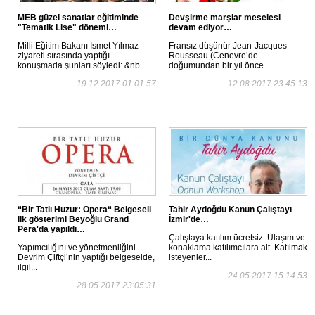
MEB güzel sanatlar eğitiminde
Devşirme marşlar meselesi
"Tematik Lise" dönemi…
devam ediyor…
Milli Eğitim Bakanı İsmet Yılmaz
Fransız düşünür Jean-Jacques
ziyareti sırasında yaptığı
Rousseau (Cenevre’de
konuşmada şunları söyledi: &nb...
doğumundan bir yıl önce ...
19.12.2017 01:01:57
12.08.2017 23:45:13
“Bir Tatlı Huzur: Opera“ Belgeseli
Tahir Aydoğdu Kanun Çalıştayı
ilk gösterimi Beyoğlu Grand
İzmir'de…
Pera'da yapıldı…
Çalıştaya katılım ücretsiz. Ulaşım ve
Yapımcılığını ve yönetmenliğini
konaklama katılımcılara ait. Katılmak
Devrim Çiftçi’nin yaptığı belgeselde,
isteyenler...
ilgil...
24.05.2017 15:14:53
28.05.2017 23:05:31