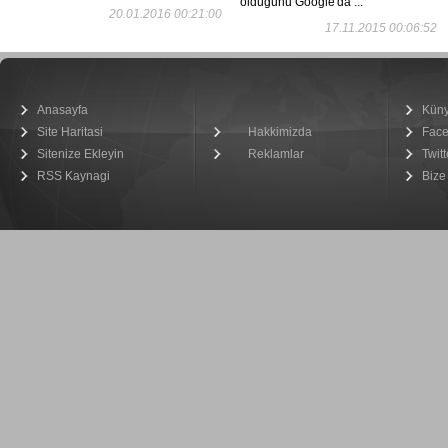
olduğunu Google'da ...
20.01.2016 00:21:00
17.11.2015 00:06:52
Anasayfa
Kün
Site Haritasi
Hakkimizda
Fac
Sitenize Ekleyin
Reklamlar
Twitt
RSS Kaynagi
Bize