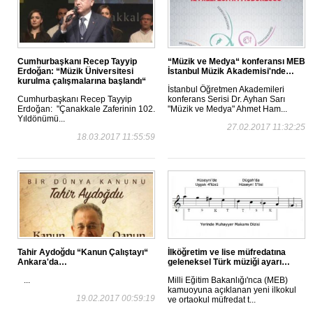
Cumhurbaşkanı Recep Tayyip
“Müzik ve Medya“ konferansı MEB
Erdoğan: “Müzik Üniversitesi
İstanbul Müzik Akademisi'nde…
kurulma çalışmalarına başlandı“
İstanbul Öğretmen Akademileri
Cumhurbaşkanı Recep Tayyip
konferans Serisi Dr. Ayhan Sarı
Erdoğan: "Çanakkale Zaferinin 102.
"Müzik ve Medya" Ahmet Ham...
Yıldönümü...
27.02.2017 11:32:25
18.03.2017 11:55:59
Tahir Aydoğdu “Kanun Çalıştayı“
İlköğretim ve lise müfredatına
Ankara'da…
geleneksel Türk müziği ayarı…
...
Milli Eğitim Bakanlığı'nca (MEB)
kamuoyuna açıklanan yeni ilkokul
19.02.2017 00:59:19
ve ortaokul müfredat t...