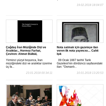
19.02.2018 18:04:07
Çağdaş İran Müziğinde Dizi ve
Nota satmak için gazeteye ilan
Aralıklar... Hormoz Farhat,
veren ilk nota yayıncısı… Cahit
Çeviren: Ahmet Bülbül,
Işık
Yirminci yüzyıl boyunca, İran
09 Ocak 1887 tarihli Tarik
müziğindeki dizi ve aralıklar üzerine
Gazetesi'nin dördüncü sayfasındaki
üç fa...
ilan: "Osmanlı...
23.01.2018 00:34:11
10.01.2018 13:20:53