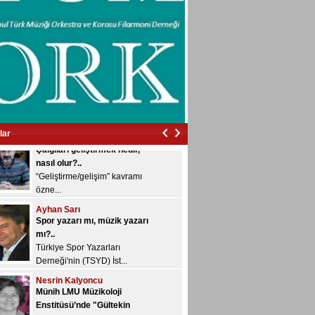
basamak k...
Bülent Aksoy
İzmir’in içinde vurdular beni…
İzmir’in içinde vurdular
beni…...
Veyis Yeğin
Çalgıları geliştirmek nedir,
nasıl olur?..
“Geliştirme/gelişim” kavramı
lar
özne...
Ayhan Sarı
Spor yazarı mı, müzik yazarı
mı?..
Türkiye Spor Yazarları
Derneği'nin (TSYD) İst...
Nesrin Kalyoncu
Münih LMU Müzikoloji
Enstitüsü’nde "Gültekin
Oransay" rafı...
Dönem sonu sınavları devam
ediyor ve bugü...
Konuk Yazar