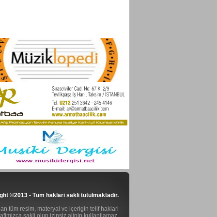
ght ©2013 - Tüm haklari sakli tutulmaktadir.
n tüm resim, materyal ve içerigin telif haklari
rafimizca sakli olup izinsiz alinip kullanilamaz.