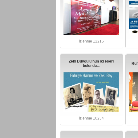
İzlenme 12216
Zeki Duygulu'nun iki eseri
Ruh
bulundu...
İzlenme 10234