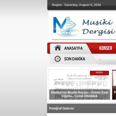
Bugün - Saturday, August 8, 2026
-
ANMA
Manisa’nın Musiki Hocası - Ahmet Esat
F
Uğurlu... Cemil Altınbilek
Fotoğraf Galerisi