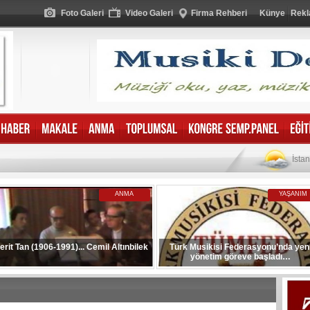
Foto Galeri
Video Galeri
Firma Rehberi
Künye
Rekl
İsta
ANMA
YAŞANIM
erit Tan (1906-1991)... Cemil Altınbilek
Türk Musikisi Federasyonu’nda yen
yönetim göreve başladı…