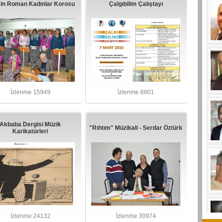
in Roman Kadınlar Korosu
Çalgıbilim Çalıştayı
İzlenme 15949
İzlenme 8801
Akbaba Dergisi Müzik
"Rıhtım" Müzikali - Serdar Öztürk
Karikatürleri
İzlenme 24132
İzlenme 30974