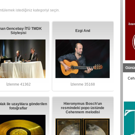
tülemek istediğiniz kategoriyi seçin.
han Gencebay İTÜ TMDK
Ezgi Anıl
Söyleşisi
Günü
Ceha
İzlenme 41362
İzlenme 35168
Hieronymus Bosch'un
plak ile uzaylılara gönderilen
resmindeki popo üstünde
fotoğraflar
Cehennem melodisi