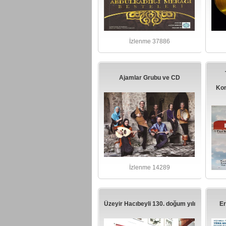
İzlenme 37886
Ajamlar Grubu ve CD
Kon
İzlenme 14289
Üzeyir Hacıbeyli 130. doğum yılı
Er