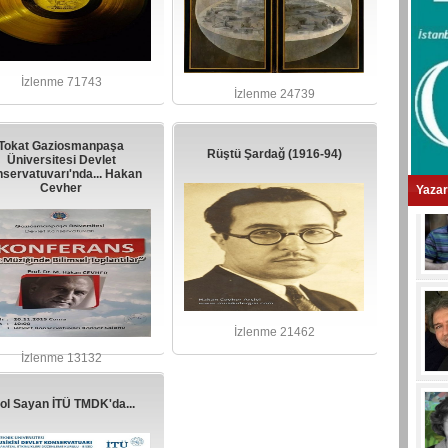
İzlenme 71743
İzlenme 24739
Tokat Gaziosmanpaşa
Rüştü Şardağ (1916-94)
Üniversitesi Devlet
servatuvarı'nda... Hakan
Cevher
Yazar
İzlenme 21462
İzlenme 13132
ol Sayan İTÜ TMDK'da...