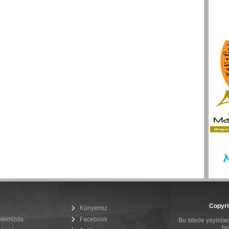
Copyri
Künyemiz
kkimizda
Facebook
Bu sitede yayinlana
ta