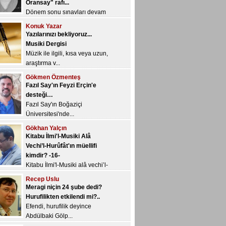
Yazılarınızı bekliyoruz...
Musiki Dergisi
Müzik ile ilgili, kısa veya uzun,
araştırma v...
Gökmen Özmenteş
Fazıl Say'ın Feyzi Erçin'e
desteği…
Fazıl Say'ın Boğaziçi
Üniversitesi'nde...
Gökhan Yalçın
Kitabu İlmi'l-Musiki Alâ
Vechi’l-Hurûfât'ın müellifi
kimdir? -16-
Kitabu İlmi'l-Musiki alâ vechi’l-
Hur&u...
Recep Uslu
Meragi niçin 24 şube dedi?
Hurufilikten etkilendi mi?..
Efendi, hurufilik deyince
Abdülbaki Gölp...
Okan Murat Öztürk
Yeni YÖK’ün ve değerli
başkanı Sn. Saraç’ın övgüye
değer kararı: Müzik