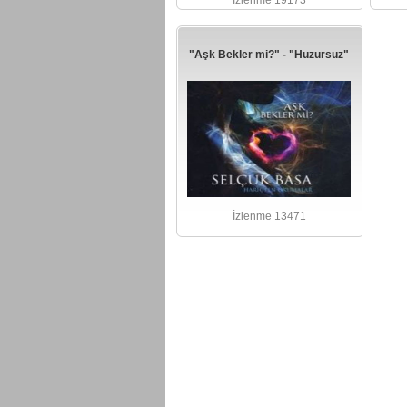
İzlenme 19173
"Aşk Bekler mi?" - "Huzursuz"
İzlenme 13471