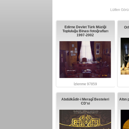
Lütfen Görün
Edirne Devlet Türk Müziği
Or
Topluluğu Binası fotoğrafları
1997-2002
İzlenme 97859
Abdülkâdir-i Meragî Besteleri
Altın 
CD'si