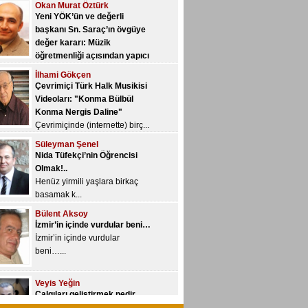
öğretmenliği açısından yapıcı
bir değerlendirme…
İlhami Gökçen
Yeni YÖK, üniversitelere yetki
Çevrimiçi Türk Halk Musikisi
devri kon...
Videoları: "Konma Bülbül
Konma Nergis Daline"
Çevrimiçinde (internette) birç...
Süleyman Şenel
Nida Tüfekçi’nin Öğrencisi
Olmak!..
Henüz yirmili yaşlara birkaç
basamak k...
Bülent Aksoy
İzmir’in içinde vurdular beni…
İzmir’in içinde vurdular
beni…...
Veyis Yeğin
Çalgıları geliştirmek nedir,
nasıl olur?..
“Geliştirme/gelişim” kavramı
özne...
Ayhan Sarı