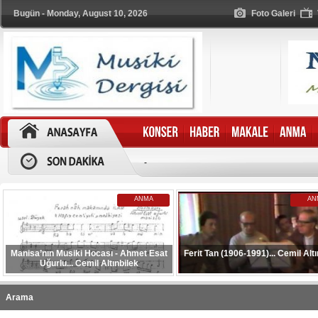
Bugün - Monday, August 10, 2026
Foto Galeri
-
ANMA
AN
Manisa’nın Musiki Hocası - Ahmet Esat
Ferit Tan (1906-1991)... Cemil Altı
Uğurlu... Cemil Altınbilek
Arama