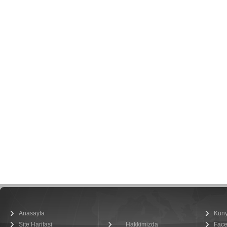
Anasayfa
Kün
Site Haritasi
Hakkimizda
Fac