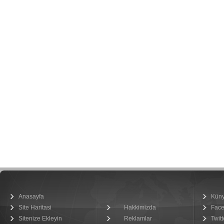
Anasayfa
Kün
Site Haritasi
Hakkimizda
Fac
Sitenize Ekleyin
Reklamlar
Twitt