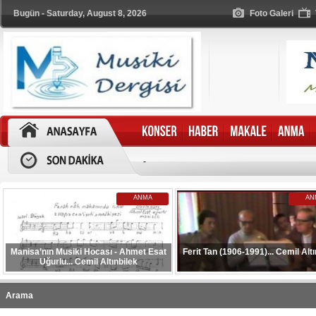
Bugün - Saturday, August 8, 2026
Foto Galeri
-
ANMA
AN
Manisa’nın Musiki Hocası - Ahmet Esat
Ferit Tan (1906-1991)... Cemil Altı
Uğurlu... Cemil Altınbilek
Arama