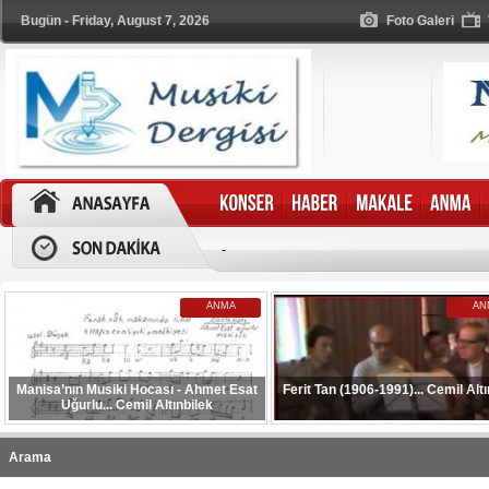
Bugün - Friday, August 7, 2026
Foto Galeri
-
ANMA
AN
Manisa’nın Musiki Hocası - Ahmet Esat
Ferit Tan (1906-1991)... Cemil Altı
Uğurlu... Cemil Altınbilek
Arama