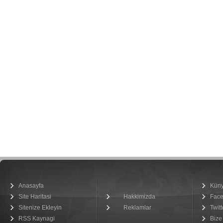
Anasayfa
Kün
Site Haritasi
Hakkimizda
Fac
Sitenize Ekleyin
Reklamlar
Twitt
RSS Kaynagi
Bize