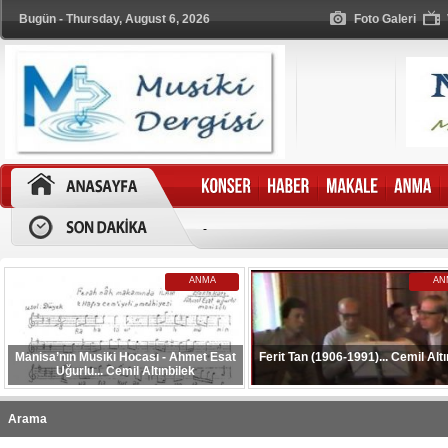
Bugün - Thursday, August 6, 2026
Foto Galeri
-
ANMA
AN
Manisa’nın Musiki Hocası - Ahmet Esat
Ferit Tan (1906-1991)... Cemil Altı
Uğurlu... Cemil Altınbilek
Arama