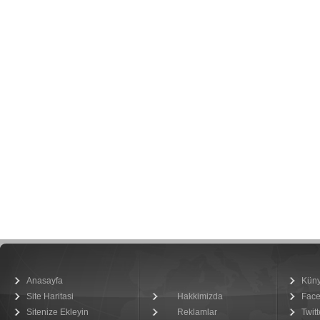
Anasayfa
Kün
Site Haritasi
Hakkimizda
Fac
Sitenize Ekleyin
Reklamlar
Twitt