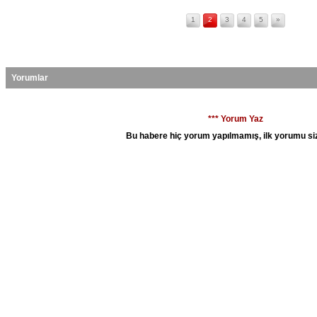
1
2
3
4
5
»
Yorumlar
*** Yorum Yaz
Bu habere hiç yorum yapılmamış, ilk yorumu siz