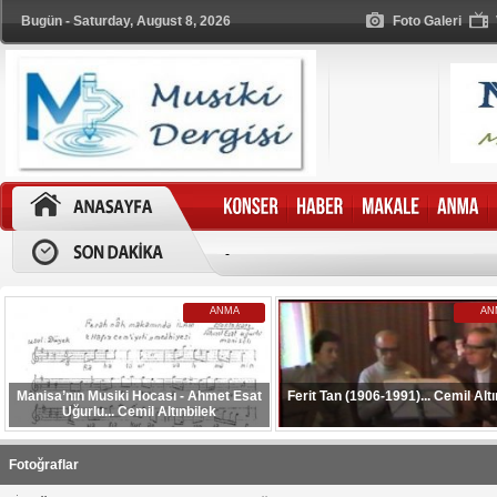
Bugün - Saturday, August 8, 2026
Foto Galeri
-
ANMA
AN
Manisa’nın Musiki Hocası - Ahmet Esat
Ferit Tan (1906-1991)... Cemil Altı
Uğurlu... Cemil Altınbilek
Fotoğraflar