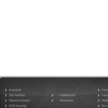
Anasayfa
Kün
Site Haritasi
Hakkimizda
Fac
Sitenize Ekleyin
Reklamlar
Twitt
RSS Kaynagi
Bize