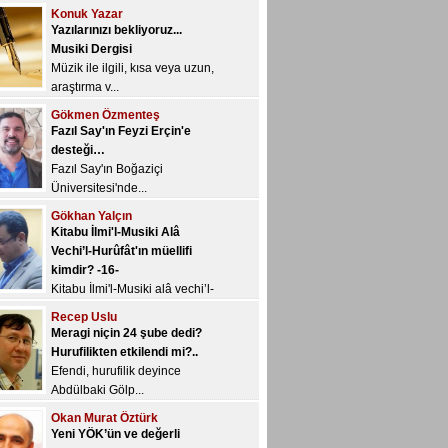
Müzik ile ilgili, kısa veya uzun,
araştırma v...
Gökmen Özmenteş
Fazıl Say'ın Feyzi Erçin'e
desteği…
Fazıl Say'ın Boğaziçi
Üniversitesi'nde...
Gökhan Yalçın
Kitabu İlmi'l-Musiki Alâ
Vechi’l-Hurûfât'ın müellifi
kimdir? -16-
Kitabu İlmi'l-Musiki alâ vechi’l-
Hur&u...
Recep Uslu
Meragi niçin 24 şube dedi?
Hurufilikten etkilendi mi?..
Efendi, hurufilik deyince
Abdülbaki Gölp...
Okan Murat Öztürk
Yeni YÖK’ün ve değerli
başkanı Sn. Saraç’ın övgüye
değer kararı: Müzik
öğretmenliği açısından yapıcı
bir değerlendirme…