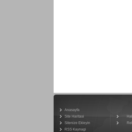
Anasayfa
Site Haritasi
Ha
Sitenize Ekleyin
Re
RSS Kaynagi