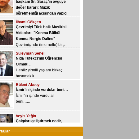
İlhami Gökçen
Yeni YÖK, üniversitelere yetki
Çevrimiçi Türk Halk Musikisi
devri kon...
Videoları: "Konma Bülbül
Konma Nergis Daline"
Çevrimiçinde (internette) birç...
Süleyman Şenel
Nida Tüfekçi’nin Öğrencisi
Olmak!..
Henüz yirmili yaşlara birkaç
basamak k...
Bülent Aksoy
İzmir’in içinde vurdular beni…
İzmir’in içinde vurdular
beni…...
Veyis Yeğin
Çalgıları geliştirmek nedir,
nasıl olur?..
“Geliştirme/gelişim” kavramı
özne...
Ayhan Sarı
tajlar
Spor yazarı mı, müzik yazarı
mı?..