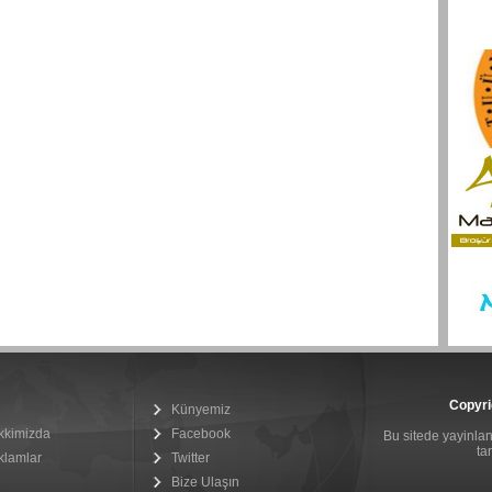
Copyri
Künyemiz
kkimizda
Facebook
Bu sitede yayinlana
ta
klamlar
Twitter
Bize Ulaşın