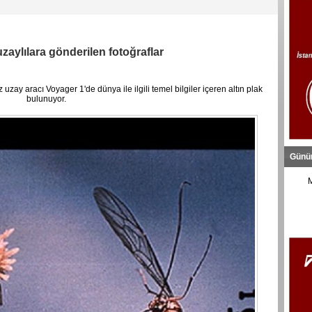
 uzaylılara gönderilen fotoğraflar
 uzay aracı Voyager 1'de dünya ile ilgili temel bilgiler içeren altın plak
bulunuyor.
Günü
M