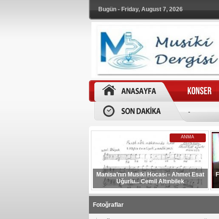
Bugün - Friday, August 7, 2026
-
ANMA
Manisa’nın Musiki Hocası - Ahmet Esat
F
Uğurlu... Cemil Altınbilek
Fotoğraflar