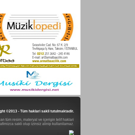
ght ©2013 - Tüm haklari sakli tutulmaktadir.
n tüm resim, materyal ve içerigin telif haklari
rafimizca sakli olup izinsiz alinip kullanilamaz.
0.27ms