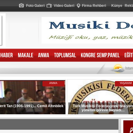
Foto Galeri
Video Galeri
Firma Rehberi
Künye
Rekl
İsta
ANMA
YAŞANIM
erit Tan (1906-1991)... Cemil Altınbilek
Türk Musikisi Federasyonu’nda yen
yönetim göreve başladı…