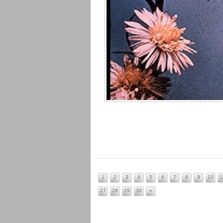
1
2
3
4
5
6
7
8
9
10
1
27
28
29
30
»