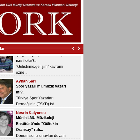
İzmir’in içinde vurdular beni…
İzmir’in içinde vurdular
beni…...
Veyis Yeğin
Çalgıları geliştirmek nedir,
nasıl olur?..
“Geliştirme/gelişim” kavramı
lar
özne...
Ayhan Sarı
Spor yazarı mı, müzik yazarı
mı?..
Türkiye Spor Yazarları
Derneği'nin (TSYD) İst...
Nesrin Kalyoncu
Münih LMU Müzikoloji
Enstitüsü’nde "Gültekin
Oransay" rafı...
Dönem sonu sınavları devam
ediyor ve bugü...
Konuk Yazar
Yazılarınızı bekliyoruz...
Musiki Dergisi