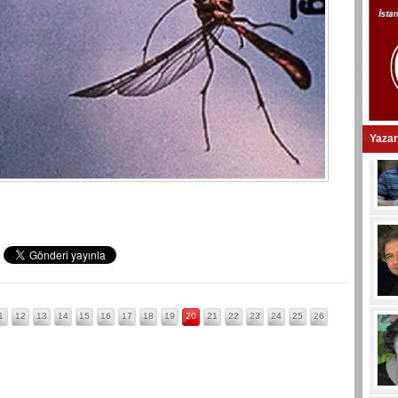
Yazar
1
12
13
14
15
16
17
18
19
20
21
22
23
24
25
26