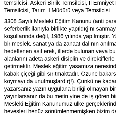
temsilcisi, Askeri Birlik Temsilcisi, İl Emniye
Temsilcisi, Tarım İl Müdürü veya Temsilcisi.
3308 Sayılı Mesleki Eğitim Kanunu (anti para
seferberlik ilanıyla birlikte yapıldığını sanmay
koşullarında değil, 1986 yılında yapılmıştır.
bir meslek, sanat ya da zanaat dalının anılma
hedeflenen asıl erek, illerde bulunan veya bul
alanlarını adeta askeri disiplin ve direktiflerl
getirmektir. Meslek eğitim yasamıza neresin
kabak çiçeği gibi sırıtmaktadır. Özüne bakar
koymayı da unutmuşlardır(!). Çünkü ne kadar
yazarsanız yazın uygulana birliği olmayan bi
yayınlarsanız da bu metin yine de iş gören b
Mesleki Eğitim Kanunumuz ülke gerçeklerinde
hevesleri henüz sönümlenmemişken bizim de 