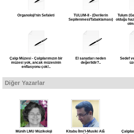
Organoloji’nin Sefaleti
TULUM-II - (Derilerin
Tulum (Ga
Sepilenmesi/Tabaklaması)
olduğu haz
olma
Çalgı Müzesi - Çalgılarımızın bir
El sanatları neden
Sedef v
müzesi yok, ancak müzesinin
değerlidir?..
üz
enflasyonu çok!..
Diğer Yazarlar
Münih LMU Müzikoloji
Kitabu İlmi'l-Musiki Alâ
Çalgılar