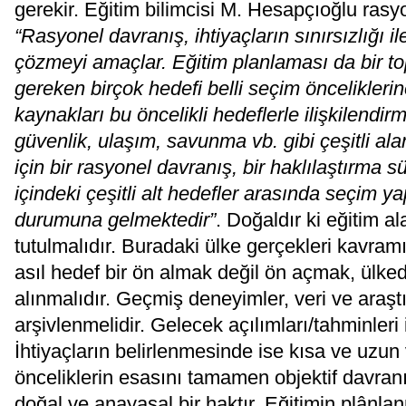
gerekir. Eğitim bilimcisi M. Hesapçıoğlu rasy
“Rasyonel davranış, ihtiyaçların sınırsızlığı i
çözmeyi amaçlar. Eğitim
planlaması da bir t
gereken birçok hedefi belli seçim önceliklerine
kaynakları bu öncelikli hedeflerle ilişkilendi
güvenlik, ulaşım, savunma vb. gibi çeşitli ala
için bir rasyonel davranış, bir haklılaştırma
içindeki çeşitli alt hedefler arasında seçim
durumuna gelmektedir”
. Doğaldır ki eğitim a
tutulmalıdır. Buradaki ülke gerçekleri kavr
asıl hedef bir ön almak değil ön açmak, ülked
alınmalıdır. Geçmiş deneyimler, veri ve araştı
arşivlenmelidir. Gelecek açılımları/tahminleri 
İhtiyaçların belirlenmesinde ise kısa ve uzun
önceliklerin esasını tamamen objektif davranışl
doğal ve anayasal bir haktır. Eğitimin plânlan