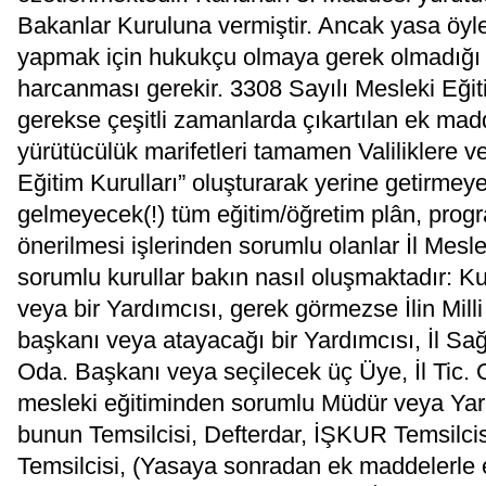
Bakanlar Kuruluna vermiştir. Ancak yasa öyle 
yapmak için hukukçu olmaya gerek olmadığı g
harcanması gerekir. 3308 Sayılı Mesleki Eğit
gerekse çeşitli zamanlarda çıkartılan ek mad
yürütücülük marifetleri tamamen Valiliklere ver
Eğitim Kurulları” oluşturarak yerine getirmey
gelmeyecek(!) tüm eğitim/öğretim plân, prog
önerilmesi işlerinden sorumlu olanlar İl Mesle
sorumlu kurullar bakın nasıl oluşmaktadır: K
veya bir Yardımcısı, gerek görmezse İlin Mill
başkanı veya atayacağı bir Yardımcısı, İl Sa
Oda. Başkanı veya seçilecek üç Üye, İl Tic. O
mesleki eğitiminden sorumlu Müdür veya Yardı
bunun Temsilcisi, Defterdar, İŞKUR Temsilci
Temsilcisi, (Yasaya sonradan ek maddelerle 