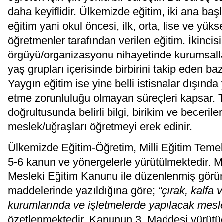
daha keyiflidir. Ülkemizde eğitim, iki ana başl
eğitim yani okul öncesi, ilk, orta, lise ve yü
öğretmenler tarafından verilen eğitim. İkincisi
örgüyü/organizasyonu nihayetinde kurumsallaş
yaş grupları içerisinde birbirini takip eden ba
Yaygın eğitim ise yine belli istisnalar dışında
etme zorunluluğu olmayan süreçleri kapsar. T
doğrultusunda belirli bilgi, birikim ve becerile
meslek/uğraşları öğretmeyi erek edinir.
Ülkemizde Eğitim-Öğretim, Milli Eğitim Teme
5-6 kanun ve yönergelerle yürütülmektedir. Me
Mesleki Eğitim Kanunu ile düzenlenmiş görü
maddelerinde yazıldığına göre;
“çırak, kalfa 
kurumlarında ve işletmelerde yapılacak meslek
özetlenmektedir. Kanunun 3. Maddesi yürütü