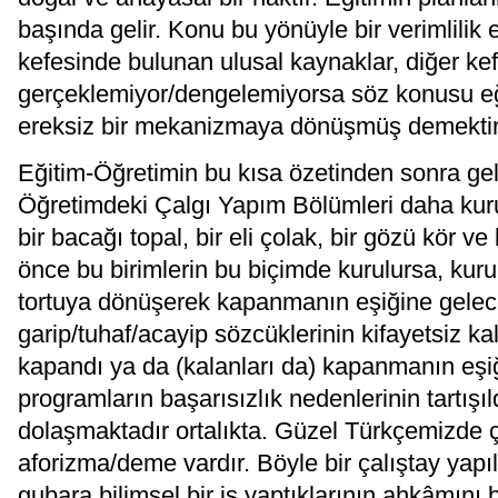
başında gelir. Konu bu yönüyle bir verimlilik 
kefesinde bulunan ulusal kaynaklar, diğer kefe
gerçeklemiyor/dengelemiyorsa söz konusu eğ
ereksiz bir mekanizmaya dönüşmüş demektir
Eğitim-Öğretimin bu kısa özetinden sonra gel
Öğretimdeki Çalgı Yapım Bölümleri daha kurul
bir bacağı topal, bir eli çolak, bir gözü kör ve 
önce bu birimlerin bu biçimde kurulursa, kurul
tortuya dönüşerek kapanmanın eşiğine geleceğ
garip/tuhaf/acayip sözcüklerinin kifayetsiz k
kapandı ya da (kalanları da) kapanmanın eşi
programların başarısızlık nedenlerinin tartışıld
dolaşmaktadır ortalıkta. Güzel Türkçemizde ç
aforizma/deme vardır. Böyle bir çalıştay yapı
gubara bilimsel bir iş yaptıklarının ahkâmını b