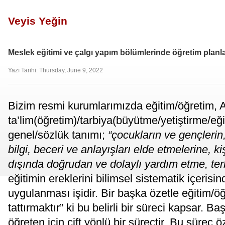
Veyis Yeğin
Meslek eğitimi ve çalgı yapım bölümlerinde öğretim planlar
Yazı Tarihi: Thursday, June 9, 2022
Bizim resmi kurumlarımızda eğitim/öğretim, 
ta’lim(öğretim)/tarbiya(büyütme/yetiştirme/eği
genel/sözlük tanımı;
“çocukların ve gençlerin,
bilgi, beceri ve anlayışları elde etmelerine, kiş
dışında doğrudan ve dolaylı yardım etme, ter
eğitimin ereklerini bilimsel sistematik içerisi
uygulanması işidir. Bir başka özetle eğitim/
tattırmaktır” ki bu belirli bir süreci kapsar. 
öğreten için çift yönlü bir süreçtir. Bu süreç 