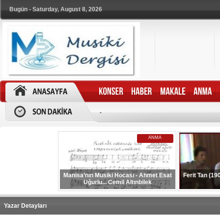
Bugün - Saturday, August 8, 2026
-
ANMA
Manisa’nın Musiki Hocası - Ahmet Esat
Ferit Tan (19
Uğurlu... Cemil Altınbilek
Yazar Detayları