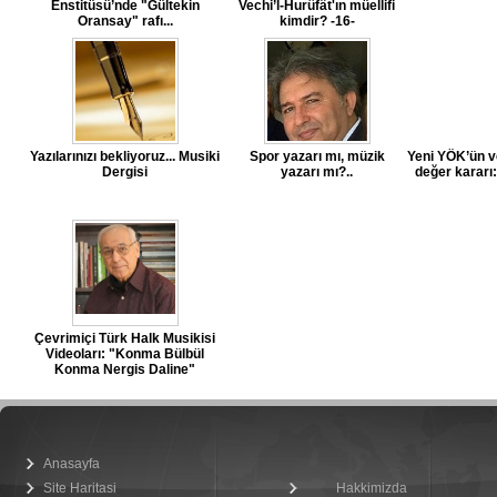
Enstitüsü’nde "Gültekin
Vechi’l-Hurûfât'ın müellifi
Oransay" rafı...
kimdir? -16-
Yazılarınızı bekliyoruz... Musiki
Spor yazarı mı, müzik
Yeni YÖK’ün v
Dergisi
yazarı mı?..
değer kararı
Çevrimiçi Türk Halk Musikisi
Videoları: "Konma Bülbül
Konma Nergis Daline"
Anasayfa
Site Haritasi
Hakkimizda