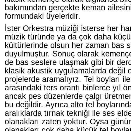
bakımından gerçekte keman ailesi
formundaki üyeleridir.
İster Orkestra müziği isterse her han
müzik türünde ya da çok daha küçü
kültürlerinde olsun her zaman bas s
duyulmuştur. Sonuç olarak kemençe 
de bas seslere ulaşmak gibi bir der
klasik akustik uygulamalarda değil 
projelerde aramalıyız. Tel boyları ile
arasındaki ters orantı binlerce yıl ö
ancak pes düzenlerde çalgı üretmen
bu değildir. Ayrıca alto tel boyları
aralıklarda tırnak tekniği ile ses el
olanakları zaten yoktur. Oysa günü
olanakları çok daha küçük tel boyla