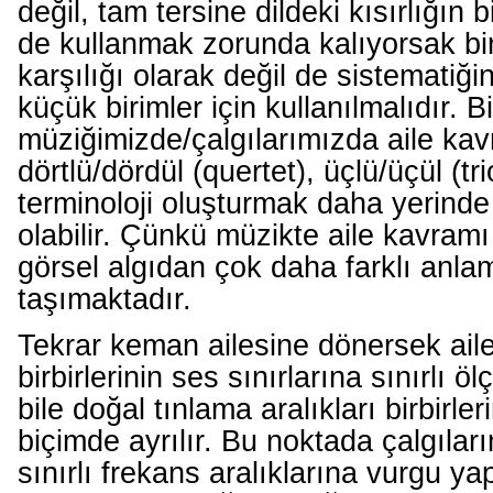
değil, tam tersine dildeki kısırlığın b
de kullanmak zorunda kalıyorsak bir
karşılığı olarak değil de sistematiği
küçük birimler için kullanılmalıdır. B
müziğimizde/çalgılarımızda aile kav
dörtlü/dördül (quertet), üçlü/üçül (tr
terminoloji oluşturmak daha yerinde
olabilir. Çünkü müzikte aile kavram
görsel algıdan çok daha farklı anlaml
taşımaktadır.
Tekrar keman ailesine dönersek aile
birbirlerinin ses sınırlarına sınırlı öl
bile doğal tınlama aralıkları birbirle
biçimde ayrılır. Bu noktada çalgılar
sınırlı frekans aralıklarına vurgu yap