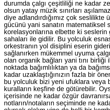
durumda çalgı çeşitliliği ne kadar z
olsun yatay müzik sınırları aşılama
diye adlandırdığımız çok seslilikte 
gücünü yani sanatın matematiksel 
korelasyonlarına elbette ki seslerin
sahaları ile gidilir. Bu yolculuk esn
orkestranın yol disiplini eserin gideri/
sağlanırken mükemmel uyuma çalgılar
olan organik bağları yani tını birliği i
noktada bağımlılıktan ya da bağıms
kadar uzaklaştığınızın fazla bir ön
bu yolculuk bizi yeni ufuklara vey
kuralların keşfine de götürebilir. O
içerisinde ne kadar özgür davranır
notların/notaların seçiminde ne kada