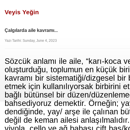
Veyis Yeğin
Çalgılarda aile kavramı...
Yazı Tarihi: Sunday, June 4, 2023
Sözcük anlamı ile aile, “karı-koca v
oluşturduğu, toplumun en küçük biri
kavramı bir sistematiği/dizgesel bir
etmek için kullanılıyorsak birbirini et
bağlı bütünsel bir düzen/düzenlem
bahsediyoruz demektir. Örneğin; yayl
dendiğinde, yay/ arşe ile çalınan büt
değil de keman ailesi anlaşılmalıdır
viyola, çello ve ağ babası çift bas/k