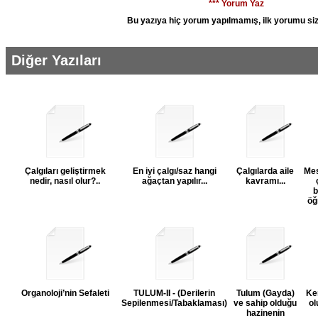
*** Yorum Yaz
Bu yazıya hiç yorum yapılmamış, ilk yorumu siz
Diğer Yazıları
Çalgıları geliştirmek
En iyi çalgı/saz hangi
Çalgılarda aile
Mes
nedir, nasıl olur?..
ağaçtan yapılır...
kavramı...
b
öğ
Organoloji’nin Sefaleti
TULUM-II - (Derilerin
Tulum (Gayda)
Ke
Sepilenmesi/Tabaklaması)
ve sahip olduğu
ol
hazinenin