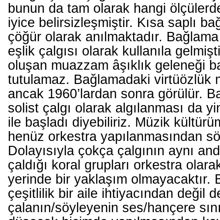
bunun da tam olarak hangi ölçülerd
iyice belirsizleşmiştir. Kısa saplı b
çöğür olarak anılmaktadır. Bağlama y
eşlik çalgısı olarak kullanıla gelmiş
oluşan muazzam âşıklık geleneği b
tutulamaz. Bağlamadaki virtüözlük 
ancak 1960’lardan sonra görülür. B
solist çalgı olarak algılanması da y
ile başladı diyebiliriz. Müzik kültür
henüz orkestra yapılanmasından s
Dolayısıyla çokça çalgının aynı and
çaldığı koral grupları orkestra olar
yerinde bir yaklaşım olmayacaktır.
çeşitlilik bir aile ihtiyacından değil d
çalanın/söyleyenin ses/hançere sın