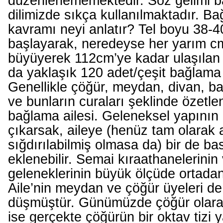
düzenlenememektedir. Söz gelimi b
dilimizde sıkça kullanılmaktadır. Ba
kavramı neyi anlatır? Tel boyu 38-
başlayarak, neredeyse her yarım cm
büyüyerek 112cm’ye kadar ulaşılan t
da yaklaşık 120 adet/çeşit bağlama
Genellikle çöğür, meydan, divan, b
ve bunların curaları şeklinde özetl
bağlama ailesi. Geleneksel yapının 
çıkarsak, aileye (henüz tam olarak a
sığdırılabilmiş olmasa da) bir de b
eklenebilir. Semai kıraathanelerinin 
geleneklerinin büyük ölçüde ortada
Aile’nin meydan ve çöğür üyeleri d
düşmüştür. Günümüzde çöğür olarak
ise gerçekte çöğürün bir oktav tizi y