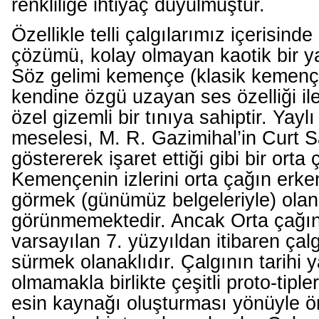
renkliliğe ihtiyaç duyulmuştur.
Özellikle telli çalgılarımız içerisind
çözümü, kolay olmayan kaotik bir yap
Söz gelimi kemençe (klasik kemenç
kendine özgü uzayan ses özelliği il
özel gizemli bir tınıya sahiptir. Yaylı
meselesi, M. R. Gazimihal’in Curt 
göstererek işaret ettiği gibi bir orta
Kemençenin izlerini orta çağın erk
görmek (günümüz belgeleriyle) olan
görünmemektedir. Ancak Orta çağın
varsayılan 7. yüzyıldan itibaren çalgı
sürmek olanaklıdır. Çalgının tarihi
olmamakla birlikte çeşitli proto-tipl
esin kaynağı oluşturması yönüyle ön