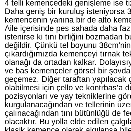
4 telli kemençedeki genişleme ise ti
Daha geniş bir kuruluş isteniyorsa 3 t
kemençenin yanına bir de alto keme
Aile içerisinde pes sahada daha fazl
istenirse ki tını birliğini bozmadan b
değildir. Çünkü tel boyunu 38cm’nin
çıkardığımızda kemençeyi tırnak tek
olanağı da ortadan kalkar. Dolayısıy
ve bas kemençeler görsel bir şovda
geçemez. Diğer taraftan yapılacak ça
olabilmesi için çello ve kontrbas’a 
pozisyonları ve yay tekniklerine gör
kurgulanacağından ve tellerinin üze
çalınacağından tını bütünlüğü de fe
olacaktır. Bu yolla elde edilen çalgı
klasik kemençe olarak algılansa bile