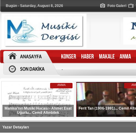
Bugün - Saturday, August 8, 2026
Foto Galeri
-
ANMA
AN
Manisa’nın Musiki Hocası - Ahmet Esat
Ferit Tan (1906-1991)... Cemil Altı
Uğurlu... Cemil Altınbilek
Yazar Detayları