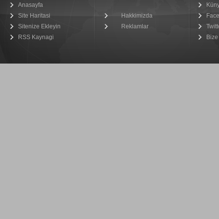
Anasayfa
Kün
Site Haritasi
Hakkimizda
Fac
Sitenize Ekleyin
Reklamlar
Twitt
RSS Kaynagi
Bize