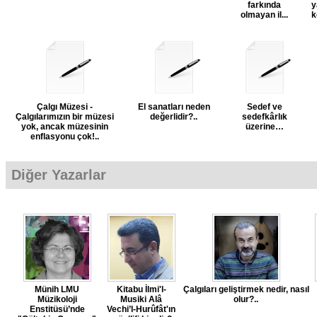
farkında
y
olmayan il...
k
Çalgı Müzesi -
El sanatları neden
Sedef ve
Çalgılarımızın bir müzesi
değerlidir?..
sedefkârlık
yok, ancak müzesinin
üzerine…
enflasyonu çok!..
Diğer Yazarlar
Münih LMU
Kitabu İlmi'l-
Çalgıları geliştirmek nedir, nasıl
Müzikoloji
Musiki Alâ
olur?..
Enstitüsü’nde
Vechi’l-Hurûfât'ın