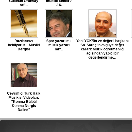
"Gültekin Oransay"
müellifi kimdir?
rafı...
-16-
Yazılarınızı
Spor yazarı mı,
Yeni YÖK’ün ve değerli başkanı
bekliyoruz... Musiki
müzik yazarı
Sn. Saraç’ın övgüye değer
Dergisi
mı?..
kararı: Müzik öğretmenliği
açısından yapıcı bir
değerlendirme…
Çevrimiçi Türk Halk
Musikisi Videoları:
"Konma Bülbül
Konma Nergis
Daline"