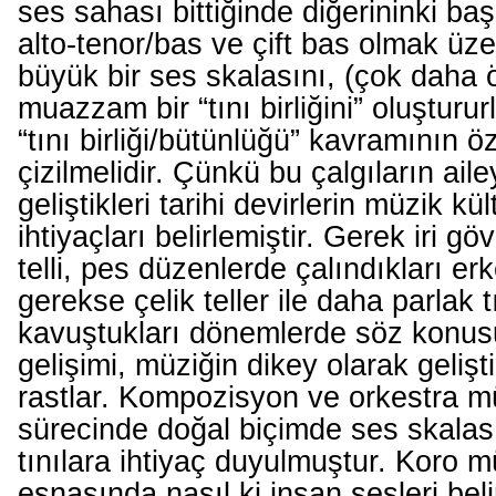
ses sahası bittiğinde diğerininki baş
alto-tenor/bas ve çift bas olmak üze
büyük bir ses skalasını, (çok daha 
muazzam bir “tını birliğini” oluşturur
“tını birliği/bütünlüğü” kavramının öze
çizilmelidir. Çünkü bu çalgıların ai
geliştikleri tarihi devirlerin müzik kü
ihtiyaçları belirlemiştir. Gerek iri gö
telli, pes düzenlerde çalındıkları e
gerekse çelik teller ile daha parlak t
kavuştukları dönemlerde söz konusu
gelişimi, müziğin dikey olarak geliş
rastlar. Kompozisyon ve orkestra mü
sürecinde doğal biçimde ses skalas
tınılara ihtiyaç duyulmuştur. Koro mü
esnasında nasıl ki insan sesleri beli