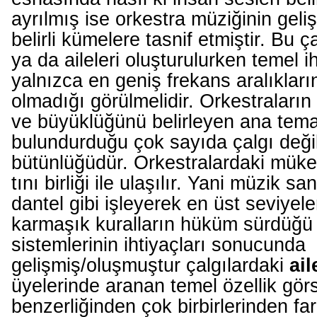
ayrılmış ise orkestra müziğinin geliş
belirli kümelere tasnif etmiştir. Bu 
ya da aileleri oluşturulurken temel ih
yalnızca en geniş frekans aralıklar
olmadığı görülmelidir. Orkestraların n
ve büyüklüğünü belirleyen ana tem
bulundurduğu çok sayıda çalgı değil 
bütünlüğüdür. Orkestralardaki mü
tını birliği ile ulaşılır. Yani müzik s
dantel gibi işleyerek en üst seviyele
karmaşık kuralların hüküm sürdüğü
sistemlerinin ihtiyaçları sonucunda
gelişmiş/oluşmuştur çalgılardaki
ail
üyelerinde aranan temel özellik gör
benzerliğinden çok birbirlerinden fark