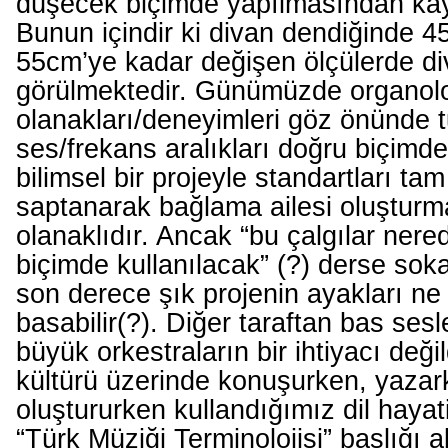
düşecek biçimde yapılmasından ka
Bunun içindir ki divan dendiğinde 4
55cm’ye kadar değişen ölçülerde di
görülmektedir. Günümüzde organolo
olanakları/deneyimleri göz önünde 
ses/frekans aralıkları doğru biçimde
bilimsel bir projeyle standartları tam
saptanarak bağlama ailesi oluşturma
olanaklıdır. Ancak “bu çalgılar nere
biçimde kullanılacak” (?) derse sok
son derece şık projenin ayakları ne
basabilir(?). Diğer taraftan bas sesl
büyük orkestraların bir ihtiyacı deği
kültürü üzerinde konuşurken, yazar
oluştururken kullandığımız dil hayat
“Türk Müziği Terminolojisi” başlığı a