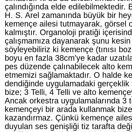
çalındığında elde edilebilmektedir. 
H. S. Arel zamanında büyük bir hey
kemençe ailesi tutmayarak, görsel o
kalmıştır. Organoloji pratiği içerisin
çalışmamıza dayanarak şunu kesin 
söyleyebiliriz ki kemençe (tınısı bo
boyu en fazla 38cm’ye kadar uzatıla
pes düzende çalınabilecek alto kem
etmemizi sağlamaktadır. O halde k
dendiğinde uygulamadaki gerçeklik y
bize; 3 Telli, 4 Telli ve alto kemençe
Ancak orkestra uygulamalarında 3 tell
kemençeyi bir arada kullanmak bize 
kazandırmaz. Çünkü kemençe ailesi
duyulan ses genişliği tiz tarafta deği