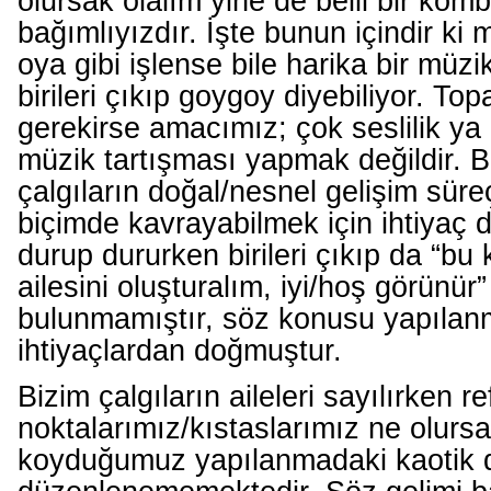
olursak olalım yine de belli bir kom
bağımlıyızdır. İşte bunun içindir ki
oya gibi işlense bile harika bir müz
birileri çıkıp goygoy diyebiliyor. To
gerekirse amacımız; çok seslilik ya d
müzik tartışması yapmak değildir. B
çalgıların doğal/nesnel gelişim süre
biçimde kavrayabilmek için ihtiyaç 
durup dururken birileri çıkıp da “bu
ailesini oluşturalım, iyi/hoş görünür” 
bulunmamıştır, söz konusu yapıla
ihtiyaçlardan doğmuştur.
Bizim çalgıların aileleri sayılırken r
noktalarımız/kıstaslarımız ne olurs
koyduğumuz yapılanmadaki kaotik du