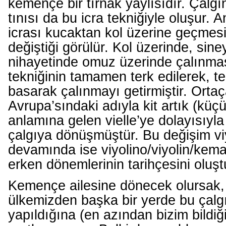
kemençe bir tırnak yaylısıdır. Çalgı
tınısı da bu icra tekniğiyle oluşur. 
icrası kucaktan kol üzerine geçmesi
değiştiği görülür. Kol üzerinde, sin
nihayetinde omuz üzerinde çalınmas
tekniğinin tamamen terk edilerek, tel
basarak çalınmayı getirmiştir. Orta
Avrupa’sındaki adıyla kit artık (küçü
anlamına gelen vielle’ye dolayısıyla
çalgıya dönüşmüştür. Bu değişim viy
devamında ise viyolino/viyolin/kema
erken dönemlerinin tarihçesini oluşt
Kemençe ailesine dönecek olursak,
ülkemizden başka bir yerde bu çalgı
yapıldığına (en azından bizim bildiğ