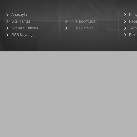
Anasayfa
Kün
Site Haritasi
Hakkimizda
Fac
Sitenize Ekleyin
Reklamlar
Twitt
RSS Kaynagi
Bize