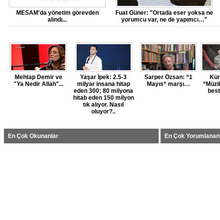
MESAM'da yönetim görevden
Fuat Güner: "Ortada eser yoksa ne
alındı...
yorumcu var, ne de yapımcı…"
Mehtap Demir ve
Yaşar İpek: 2.5-3
Sarper Özsan: “1
Kür
"Ya Nedir Allah"...
milyar insana hitap
Mayıs“ marşı…
“Müzi
eden 300; 80 milyona
best
hitab eden 150 milyon
tık alıyor. Nasıl
oluyor?..
En Çok Okunanlar
En Çok Yorumlanan