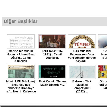
Diğer Başlıklar
Manisa’nın Musiki
Ferit Tan (1906-
Türk Musikisi
Se
Hocası - Ahmet Esat
1991)... Cemil
Federasyonu’nda
Nure
Uğurlu... Cemil
Altınbilek
yeni yönetim göreve
Bül
Altınbilek
başladı…
Münih LMU Müzikoloji
Fırat Kutluk “Neden
Balıkesir Türk
Görd
Enstitüsü’nde
Müzik Dinleriz?“...
Musikisi
icrâ e
"Gültekin Oransay"
Sempozyumu
Fa
rafı... Nesrin Kalyoncu
(2022) ...