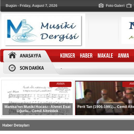
Bugün - Friday, August 7, 2026
Foto Galeri
-
ANMA
AN
Manisa’nın Musiki Hocası - Ahmet Esat
Ferit Tan (1906-1991)... Cemil Altı
Uğurlu... Cemil Altınbilek
Haber Detayları