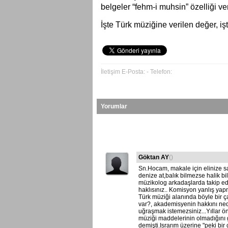
belgeler “fehm-i muhsin” özelliği ve
İşte Türk müziğine verilen değer, iş
İletişim E-Posta: - Telefon:
Yorumlar
Göktan AY
()
Sn.Hocam, makale için elinize sa
denize at,balık bilmezse halik bil
müzikolog arkadaşlarda takip ediy
haklısınız.. Komisyon yanlış ya
Türk müziği alanında böyle bir 
var?, akademisyenin hakkını ne
uğraşmak istemezsiniz...Yıllar ö
müziği maddelerinin olmadığını 
demişti.Israrım üzerine "peki bir