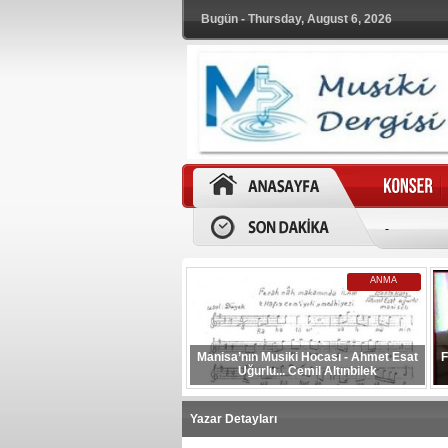
Bugün - Thursday, August 6, 2026
-
ANMA
Manisa’nın Musiki Hocası - Ahmet Esat
F
Uğurlu... Cemil Altınbilek
Yazar Detayları