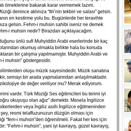
atı örneklerine bakarak karar vermemek lazım.
ziği denince aklınıza “Itri’nin tekbiri ve salası” gelsin.
anın en kestirme yolu bu. Bugünlerde her teravihte
nıza gelsin. Fehm-i muhsin sahibi iseniz ne demek
Fehm-i muhsin nedir? Birazdan açıklayacağım.
lduğunu ünlü sufi Muhyiddin Arabi eserlerinde bir kaç
aplarından okumuş olmakla birlikte hala bu konuda
 aktaran bir çalışma yapılmamıştır. Muhyiddin Arabi ve
-i muhsin” göstergesidir.
f bilimlerden oluşu müzik sayesindedir. Müzik sanatına
ikir, semayı bir arada yapmalarından anlaşılmaktadır.
kolojiye de değer veriliyor mu? Merak ediyorum.
imi vardır. Türk Müziği Ses eğitimcileri bu terimi iyi
doğru okuyuşu olan ağız” demektir. Mesela İngilizce
kerlerden veya İngiliz asıllı İngilizce eğitmeninden
 şey, resmi telaffuzunuzun düzgün olması için
iği “fem-i muhsin”den öğrenilmeli. Fakat her kes için
ır: “Fehm-i muhsin”, yani iyi kavrayış, güzel kavrayış,