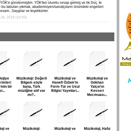
YÖK'e göndermiştim. YÖK'ten olumlu cevap gelmiş ve ilk Doç. te
e bu tabuları yıkmak, akademisyen/sanatçıların önündeki engelleri
evam...Saygılar ve teşekkürler.
 26, 2016 (10:50)
lojiye
Müzikoloji: Değerli
Müzikoloji ve
Müzikoloji ve
rimleri
Bilgem söyle
Hanefi Özbek’in
Gökhan
inin bir
bana, Türk
Form-Tür ve Usul
Yalçın’ın
i...
müziğine atıf var
Bilgisi Yayınları...
Kevseri
mı?..
Mecmuası...
oji ve
Müzikoloji:
Müzikoloji ve
Müzikoloji, Hafız