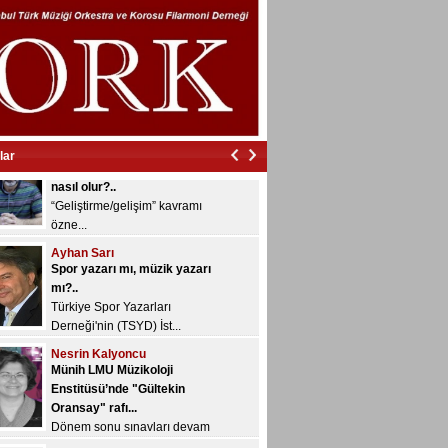
İzmir’in içinde vurdular beni…
İzmir’in içinde vurdular
beni…...
Veyis Yeğin
Çalgıları geliştirmek nedir,
nasıl olur?..
“Geliştirme/gelişim” kavramı
lar
özne...
Ayhan Sarı
Spor yazarı mı, müzik yazarı
mı?..
Türkiye Spor Yazarları
Derneği'nin (TSYD) İst...
Nesrin Kalyoncu
Münih LMU Müzikoloji
Enstitüsü’nde "Gültekin
Oransay" rafı...
Dönem sonu sınavları devam
ediyor ve bugü...
Konuk Yazar
Yazılarınızı bekliyoruz...
Musiki Dergisi