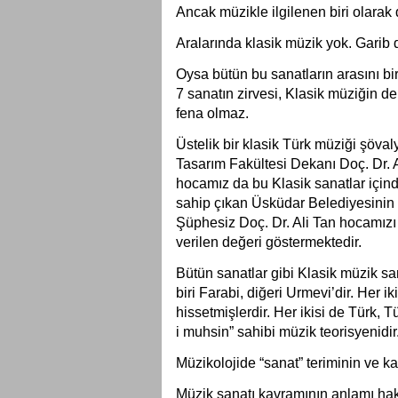
Ancak müzikle ilgilenen biri olarak d
Aralarında klasik müzik yok. Garib 
Oysa bütün bu sanatların arasını bir
7 sanatın zirvesi, Klasik müziğin de
fena olmaz.
Üstelik bir klasik Türk müziği şöva
Tasarım Fakültesi Dekanı Doç. Dr. Al
hocamız da bu Klasik sanatlar içind
sahip çıkan Üsküdar Belediyesinin 
Şüphesiz Doç. Dr. Ali Tan hocamızı
verilen değeri göstermektedir.
Bütün sanatlar gibi Klasik müzik sa
biri Farabi, diğeri Urmevi’dir. Her i
hissetmişlerdir. Her ikisi de Türk, Tü
i muhsin” sahibi müzik teorisyenidir
Müzikolojide “sanat” teriminin ve kav
Müzik sanatı kavramının anlamı hakkın