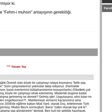
rmiyor ki.
Face
te “Fehm-i muhsin” anlayışının gerekliliği.
*** Yorum Yaz
ğlık.Önemli olan böyle bir çalışmayı ortaya koymanız."İyilik yap,
ir." Sizin çalışmalarınızı yakından takip ediyoruz. (Herhalde
or, basılı eserlerinizi kütüphanelerine koyuyorlardır.) Elbetteki çok
pmış, böyle bir çalışmayı idrak edememiş. Mademki bugüne kadar
çalışma gelmemiş ne demek? Gelmiş işte!..Uygulasana, elini tutan mı
den engelliyorsun?!.. Mahkemeye verseniz kazanırsınız ama
nce 2008'de eğitime bakan Müd.Yard. olarak Doç. kritelerinde Türk
görmüş, Müdür Bey'e sormuştum..Bana "zaten olacak kişi yok ki"
 çalışma yap gönderelim" demişti. Ben hızlı bir şekilde hazırlayıp,