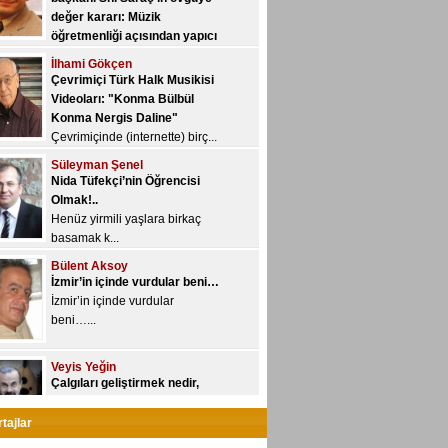
İlhami Gökçen
Yeni YÖK, üniversitelere yetki
Çevrimiçi Türk Halk Musikisi
devri kon...
Videoları: "Konma Bülbül
Konma Nergis Daline"
Çevrimiçinde (internette) birç...
Süleyman Şenel
Nida Tüfekçi’nin Öğrencisi
Olmak!..
Henüz yirmili yaşlara birkaç
basamak k...
Bülent Aksoy
İzmir’in içinde vurdular beni…
İzmir’in içinde vurdular
beni…...
Veyis Yeğin
Çalgıları geliştirmek nedir,
nasıl olur?..
“Geliştirme/gelişim” kavramı
özne...
Ayhan Sarı
tajlar
Spor yazarı mı, müzik yazarı
mı?..