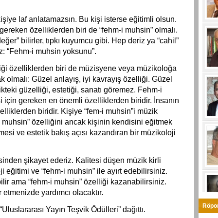
şiye laf anlatamazsın. Bu kişi isterse eğitimli olsun.
reken özelliklerden biri de “fehm-i muhsin” olmalı.
ğer” bilirler, tıpkı kuyumcu gibi. Hep deriz ya “cahil”
iz: “Fehm-i muhsin yoksunu”.
ği özelliklerden biri de müzisyene veya müzikoloğa
 olmalı: Güzel anlayış, iyi kavrayış özelliği. Güzel
teki güzelliği, estetiği, sanatı göremez. Fehm-i
i için gereken en önemli özelliklerden biridir. İnsanın
liklerden biridir. Kişiye “fem-i muhsin”i müzik
i muhsin” özelliğini ancak kişinin kendisini eğitmek
esi ve estetik bakış açısı kazandıran bir müzikoloji
nden şikayet ederiz. Kalitesi düşen müzik kirli
ji eğitimi ve “fehm-i muhsin” ile ayırt edebilirsiniz.
lir ama “fehm-i muhsin” özelliği kazanabilirsiniz.
 etmenizde yardımcı olacaktır.
Röpor
“Uluslararası Yayın Teşvik Ödülleri” dağıttı.