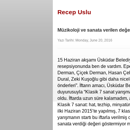
Recep Uslu
Müzikoloji ve sanata verilen değ
Yazı Tarihi: Monday, June 20, 2016
15 Haziran akşamı Üsküdar Belediye
resepsiyonunda ben de vardım. Epe
Derman, Çiçek Derman, Hasan Çeleb
Dural, Zeki Kuşoğlu gibi daha nicele
önderleri”. İftarın amacı, Üsküdar
duyurusuyla “Klasik 7 sanat yarış
oldu. İftarda uzun süre kalamadım, 
Klasik 7 sanat: hat, tezhip, minyatür,
ilki Haziran 2015’te yapılmış, 7 kla
yarışmanın startı bu iftarla verilm
sanata verdiği değeri göstermiyor m