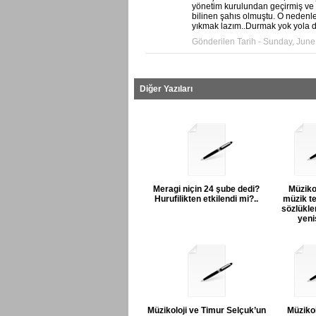
yönetim kurulundan geçirmiş ve 
bilinen şahıs olmuştu. O nedenl
yıkmak lazım..Durmak yok yola d
Gönderilen Tarih - Sunday, June
Diğer Yazıları
Meragi niçin 24 şube dedi?
Müziko
Hurufilikten etkilendi mi?..
müzik te
sözlükler
yenis
Müzikoloji ve Timur Selçuk’un
Müzikol