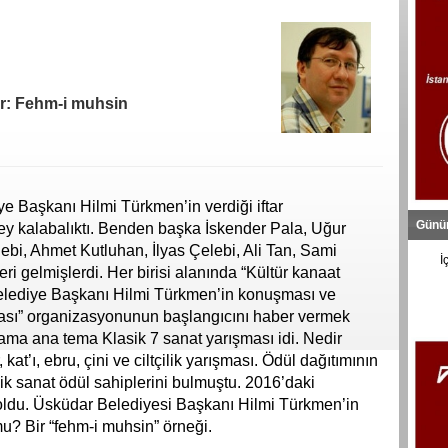
er: Fehm-i muhsin
 Başkanı Hilmi Türkmen’in verdiği iftar
Günü
y kalabalıktı. Benden başka İskender Pala, Uğur
i, Ahmet Kutluhan, İlyas Çelebi, Ali Tan, Sami
İ
ri gelmişlerdi. Her birisi alanında “Kültür kanaat
 Belediye Başkanı Hilmi Türkmen’in konuşması ve
ması” organizasyonunun başlangıcını haber vermek
ama ana tema Klasik 7 sanat yarışması idi. Nedir
 kat’ı, ebru, çini ve ciltçilik yarışması. Ödül dağıtımının
sik sanat ödül sahiplerini bulmuştu. 2016’daki
iş oldu. Üsküdar Belediyesi Başkanı Hilmi Türkmen’in
u? Bir “fehm-i muhsin” örneği.