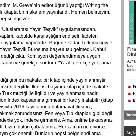
dim. M. Greve’nin editörlüğünü yaptığı Writing the
ı kitapta bir makalem yayınlandı. Hemen belirteyim,
epsi İngilizce.
“Uluslararası Yayın Teşvik” uygulamasından.
tım, kabulde karşılaştığım endişeli ifadeler:
bir uygulama yapmadık. Bugüne kadar Türk müziğiyle
Fır
sı Yayın Teşvik Bürosuna başvurusu gelmedi. Kabul
Dinl
dediği çıktı. Komisyon değerlendirmeye uygun
Ayhan
radım ve gerekçe sordum. “Yazılı gerekçe yok, ama
bağlı
dinle
...
ldiği gibi bu makale, bir kitap içinde yayınlanmıştır,
ümkün değildir. İkincisi başvuru kitap içinde makale
F
Di
 Türk müziği ile ilgilidir ve yayınlanması nadir
H
ü
on Index kapsamına girmesi bir kaç yılı alabilir (kitap
E
F
s
yısıyla 2016 kayıtlarında bulamayabilirsiniz,
il
kmak zorundasınız. Fen veya Tıp kitapları gibi değil
Tarih
indexte yok, indexe girmemiş. Ama, online bakarsanız
itti bizim bütün çabalarımız. Her zaman ne diyoruz:
yayın çok önemli! Bunların hepsi belgelendi ama
Arşi