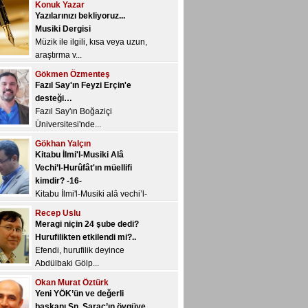
Müzik ile ilgili, kısa veya uzun,
araştırma v...
Gökmen Özmenteş
Fazıl Say'ın Feyzi Erçin'e
desteği…
Fazıl Say'ın Boğaziçi
Üniversitesi'nde...
Gökhan Yalçın
Kitabu İlmi'l-Musiki Alâ
Vechi’l-Hurûfât'ın müellifi
kimdir? -16-
Kitabu İlmi'l-Musiki alâ vechi’l-
Hur&u...
Recep Uslu
Meragi niçin 24 şube dedi?
Hurufilikten etkilendi mi?..
Efendi, hurufilik deyince
Abdülbaki Gölp...
Okan Murat Öztürk
Yeni YÖK’ün ve değerli
başkanı Sn. Saraç’ın övgüye
değer kararı: Müzik
öğretmenliği açısından yapıcı
bir değerlendirme…