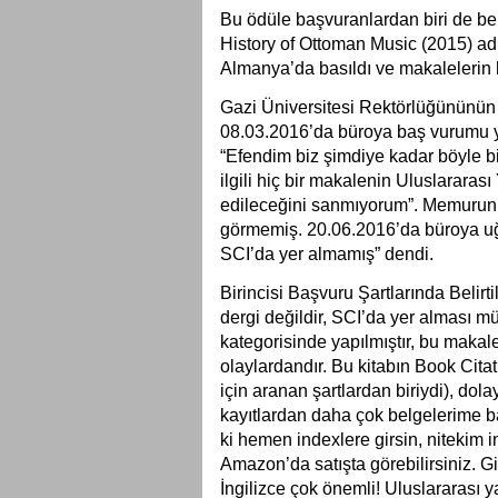
Bu ödüle başvuranlardan biri de ben
History of Ottoman Music (2015) adl
Almanya’da basıldı ve makalelerin h
Gazi Üniversitesi Rektörlüğününün 
08.03.2016’da büroya baş vurumu yap
“Efendim biz şimdiye kadar böyle 
ilgili hiç bir makalenin Uluslarara
edileceğini sanmıyorum”. Memurun 
görmemiş. 20.06.2016’da büroya uğ
SCI’da yer almamış” dendi.
Birincisi Başvuru Şartlarında Belirti
dergi değildir, SCI’da yer alması m
kategorisinde yapılmıştır, bu makale
olaylardandır. Bu kitabın Book Citati
için aranan şartlardan biriydi), dola
kayıtlardan daha çok belgelerime ba
ki hemen indexlere girsin, nitekim 
Amazon’da satışta görebilirsiniz. G
İngilizce çok önemli! Uluslararası 