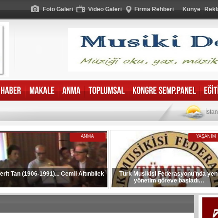
Foto Galeri
Video Galeri
Firma Rehberi
Künye
Rekl
İsta
ANMA
YAŞANIM
erit Tan (1906-1991)... Cemil Altınbilek
Türk Musikisi Federasyonu’nda yen
yönetim göreve başladı…