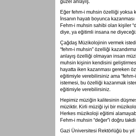
güzel anlayış.
Eğer fehm-i muhsin özelliği yoksa ki
İnsanın hayatı boyunca kazanması ge
Fehm-i muhsin sahibi olan kişiler “de
diye, ya eğitimli insana ne diyeceğ
Çağdaş Müzikolojinin vermek istedi
“fehm-i muhsin” özelliği kazandırmak
anlayış özelliği olmayan insan müzik
muhsin kişinin kendisini geliştirmes
hayatta iken kazanması gereken özel
eğitimiyle verebilirsiniz ama “fehm-
istemesi, bu özelliği kazanmak istem
eğitimiyle verebilirsiniz.
Hepimiz müziğin kalitesinin düşmesi
müziktir. Kirli müziği iyi bir müzikolo
Herkes müzikoloji eğitimi alamayabi
Fehm-i muhsin “değer”i doğru takdir
Gazi Üniversitesi Rektörlüğü bu yıl 