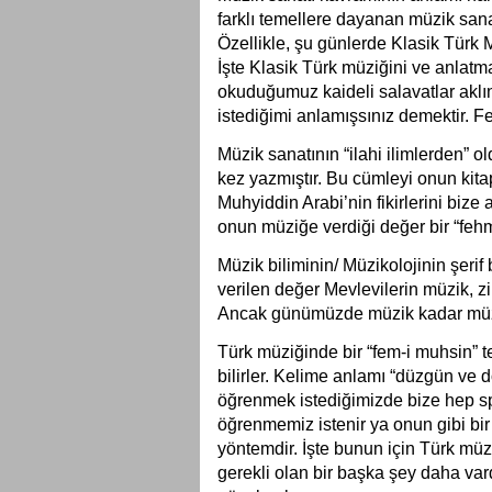
farklı temellere dayanan müzik san
Özellikle, şu günlerde Klasik Türk Mü
İşte Klasik Türk müziğini ve anlatm
okuduğumuz kaideli salavatlar aklı
istediğimi anlamışsınız demektir. 
Müzik sanatının “ilahi ilimlerden” o
kez yazmıştır. Bu cümleyi onun kit
Muhyiddin Arabi’nin fikirlerini bize
onun müziğe verdiği değer bir “fehm
Müzik biliminin/ Müzikolojinin şeri
verilen değer Mevlevilerin müzik, z
Ancak günümüzde müzik kadar müzi
Türk müziğinde bir “fem-i muhsin” ter
bilirler. Kelime anlamı “düzgün ve 
öğrenmek istediğimizde bize hep spi
öğrenmemiz istenir ya onun gibi bir
yöntemdir. İşte bunun için Türk müz
gerekli olan bir başka şey daha vard