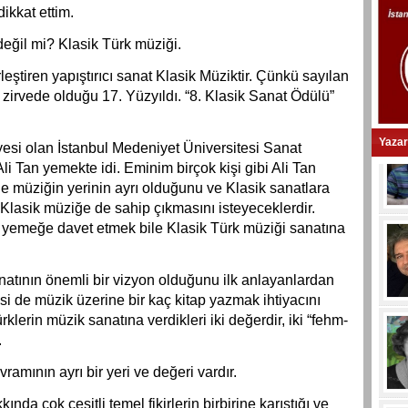
ikkat ettim.
değil mi? Klasik Türk müziği.
leştiren yapıştırıcı sanat Klasik Müziktir. Çünkü sayılan
 zirvede olduğu 17. Yüzyıldı. “8. Klasik Sanat Ödülü”
Yazar
lyesi olan İstanbul Medeniyet Üniversitesi Sanat
i Tan yemekte idi. Eminim birçok kişi gibi Ali Tan
e müziğin yerinin ayrı olduğunu ve Klasik sanatlara
Klasik müziğe de sahip çıkmasını isteyeceklerdir.
 yemeğe davet etmek bile Klasik Türk müziği sanatına
natının önemli bir vizyon olduğunu ilk anlayanlardan
kisi de müzik üzerine bir kaç kitap yazmak ihtiyacını
rklerin müzik sanatına verdikleri iki değerdir, iki “fehm-
.
ramının ayrı bir yeri ve değeri vardır.
da çok çeşitli temel fikirlerin birbirine karıştığı ve