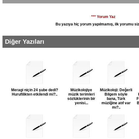
*** Yorum Yaz
Bu yazıya hiç yorum yapılmamış, ilk yorumu siz
Diğer Yazıları
Meragi niçin 24 şube dedi?
Müzikolojiye
Müzikoloji: Değerli
Hurufilikten etkilendi mi?..
müzik terimleri
Bilgem söyle
sözlüklerinin bir
bana, Türk
F
yenisi...
müziğine atıf var
B
mı?..