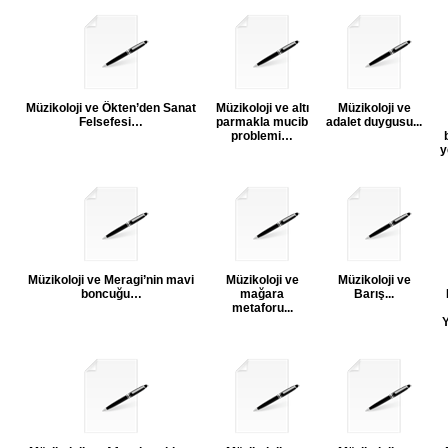
Müzikoloji ve Ökten’den Sanat
Müzikoloji ve altı
Müzikoloji ve
Felsefesi…
parmakla mucib
adalet duygusu...
problemi…
y
Müzikoloji ve Meragi’nin mavi
Müzikoloji ve
Müzikoloji ve
boncuğu…
mağara
Barış...
metaforu...