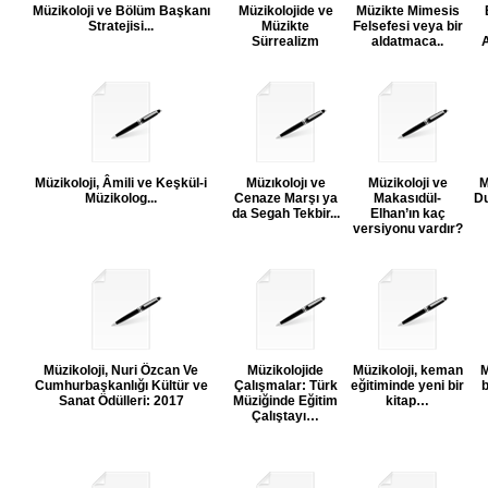
Müzikoloji ve Bölüm Başkanı
Müzikolojide ve
Müzikte Mimesis
Stratejisi...
Müzikte
Felsefesi veya bir
Sürrealizm
aldatmaca..
A
Müzikoloji, Âmili ve Keşkül-i
Müzıkolojı ve
Müzikoloji ve
M
Müzikolog...
Cenaze Marşı ya
Makasıdül-
Du
da Segah Tekbir...
Elhan’ın kaç
versiyonu vardır?
Müzikoloji, Nuri Özcan Ve
Müzikolojide
Müzikoloji, keman
M
Cumhurbaşkanlığı Kültür ve
Çalışmalar: Türk
eğitiminde yeni bir
b
Sanat Ödülleri: 2017
Müziğinde Eğitim
kitap…
Çalıştayı…