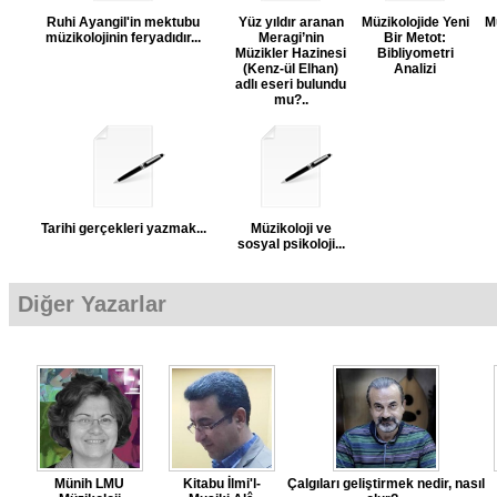
Ruhi Ayangil'in mektubu
Yüz yıldır aranan
Müzikolojide Yeni
Mü
müzikolojinin feryadıdır...
Meragi’nin
Bir Metot:
Müzikler Hazinesi
Bibliyometri
(Kenz-ül Elhan)
Analizi
adlı eseri bulundu
mu?..
Tarihi gerçekleri yazmak...
Müzikoloji ve
sosyal psikoloji...
Diğer Yazarlar
Münih LMU
Kitabu İlmi'l-
Çalgıları geliştirmek nedir, nasıl