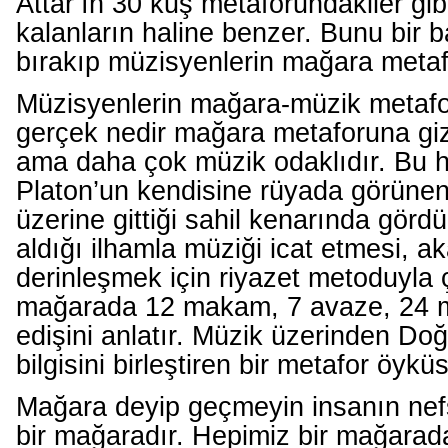
Attar’ın 30 kuş metaforundakiler gib
kalanların haline benzer. Bunu bir
bırakıp müzisyenlerin mağara meta
Müzisyenlerin mağara-müzik metafo
gerçek nedir mağara metaforuna gizli
ama daha çok müzik odaklıdır. Bu 
Platon’un kendisine rüyada görünen 
üzerine gittiği sahil kenarında görd
aldığı ilhamla müziği icat etmesi, 
derinleşmek için riyazet metoduyla ç
mağarada 12 makam, 7 avaze, 24 
edişini anlatır. Müzik üzerinden Doğ
bilgisini birleştiren bir metafor öykü
Mağara deyip geçmeyin insanın nefs
bir mağaradır. Hepimiz bir mağarad