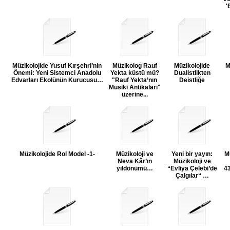
'
Müzikolojide Yusuf Kırşehri’nin
Müzikolog Rauf
Müzikolojide
M
Önemi: Yeni Sistemci Anadolu
Yekta küstü mü?
Dualistlikten
Edvarları Ekolünün Kurucusu…
"Rauf Yekta’nın
Deistliğe
Musiki Antikaları"
üzerine...
Müzikolojide Rol Model -1-
Müzikoloji ve
Yeni bir yayın:
M
Neva Kâr’ın
Müzikoloji ve
yıldönümü…
“Evliya Çelebi’de
4
Çalgılar“ …