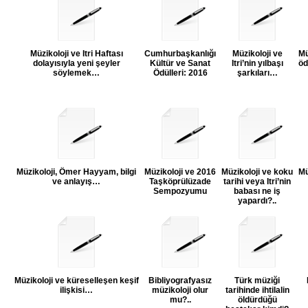
Müzikoloji ve Itri Haftası
Cumhurbaşkanlığı
Müzikoloji ve
Mü
dolayısıyla yeni şeyler
Kültür ve Sanat
Itri’nin yılbaşı
öd
söylemek…
Ödülleri: 2016
şarkıları…
Müzikoloji, Ömer Hayyam, bilgi
Müzikoloji ve 2016
Müzikoloji ve koku
Mü
ve anlayış…
Taşköprülüzade
tarihi veya Itri’nin
Sempozyumu
babası ne iş
yapardı?..
Müzikoloji ve küreselleşen keşif
Bibliyografyasız
Türk müziği
ilişkisi…
müzikoloji olur
tarihinde ihtilalin
mu?..
öldürdüğü