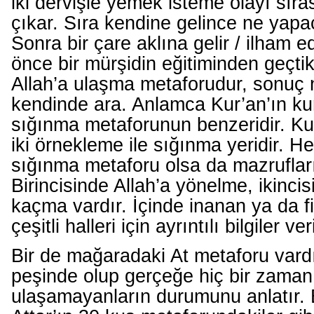
iki dervişle yemek isteme olayı sıra
çıkar. Sıra kendine gelince ne yapac
Sonra bir çare aklına gelir / ilham ed
önce bir mürşidin eğitiminden geçti
Allah’a ulaşma metaforudur, sonuç 
kendinde ara. Anlamca Kur’an’ın kur
sığınma metaforunun benzeridir. K
iki örnekleme ile sığınma yeridir. Her
sığınma metaforu olsa da mazrufları 
Birincisinde Allah’a yönelme, ikincis
kaçma vardır. İçinde inanan ya da fi
çeşitli halleri için ayrıntılı bilgiler ver
Bir de mağaradaki At metaforu vard
peşinde olup gerçeğe hiç bir zaman
ulaşamayanların durumunu anlatır.