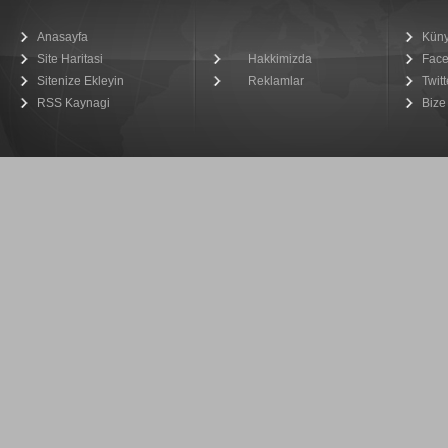
Anasayfa
Kün
Site Haritasi
Hakkimizda
Fac
Sitenize Ekleyin
Reklamlar
Twitt
RSS Kaynagi
Bize