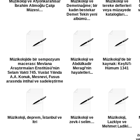
Müzikoloji ve Afyonkarahisar
Müzikoloji ve
Müzikoloji ve
İbrahim Alimoğlu Çalgı
Demetnağme; bir
tereke defterleri
Müzesi…
kadın bestekar
veya müzayede
v
Demet Tekin yeni
katalogları…
albümü…
Müzikolojide bir sempozyum
Müzikoloji ve
Müzikoloji’de bir
macerası: Mevlana
Abdülkadir
kaynak: Keşfü’l-
Araştırmaları Enstitüsü’nün
Meragi’nin
Hümum 1341
Selam Vakti 745. Vuslat Yılında
hayaletleri...
A.A. Konuk, Mesnevi, Fusus
arasında intihal ve sadeleştirme
Müzikoloji, deprem, İstanbul ve
Müzikoloji ve
Müzikoloji,
Itri
zevk-i selim…
Lazkiye ve
Mehmet Ladiki…
z
ve