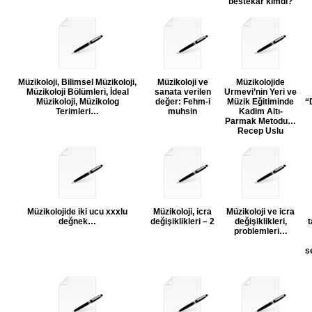
bestekar kimdi?
Müzikoloji, Bilimsel Müzikoloji,
Müzikoloji ve
Müzikolojide
Müzikoloji Bölümleri, İdeal
sanata verilen
Urmevi’nin Yeri ve
Müzikoloji, Müzikolog
değer: Fehm-i
Müzik Eğitiminde
“
Terimleri…
muhsin
Kadim Altı-
Parmak Metodu…
Recep Uslu
Müzikolojide iki ucu xxxlu
Müzikoloji, icra
Müzikoloji ve icra
değnek…
değişiklikleri – 2
değişiklikleri,
t
problemleri…
s