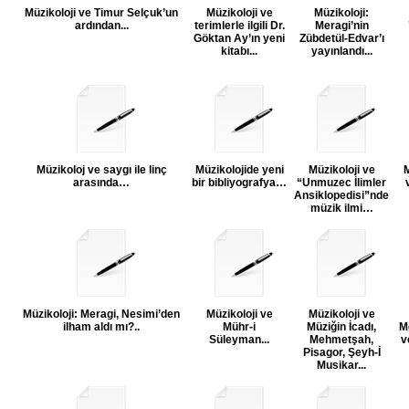
Müzikoloji ve Timur Selçuk’un
Müzikoloji ve
Müzikoloji:
ardından...
terimlerle ilgili Dr.
Meragi’nin
Göktan Ay’ın yeni
Zübdetül-Edvar’ı
kitabı...
yayınlandı...
Müzikoloj ve saygı ile linç
Müzikolojide yeni
Müzikoloji ve
M
arasında…
bir bibliyografya…
“Unmuzec İlimler
Ansiklopedisi”nde
müzik ilmi…
Müzikoloji: Meragi, Nesimi’den
Müzikoloji ve
Müzikoloji ve
ilham aldı mı?..
Mühr-i
Müziğin İcadı,
M
Süleyman...
Mehmetşah,
v
Pisagor, Şeyh-İ
Musikar...