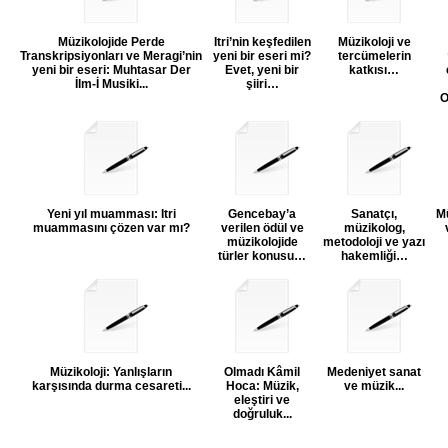
Müzikolojide Perde
Itri’nin keşfedilen
Müzikoloji ve
Transkripsiyonları ve Meragi’nin
yeni bir eseri mi?
tercümelerin
yeni bir eseri: Muhtasar Der
Evet, yeni bir
katkısı…
İlm-İ Musiki...
şiiri…
O
Yeni yıl muamması: Itri
Gencebay’a
Sanatçı,
Mü
muammasını çözen var mı?
verilen ödül ve
müzikolog,
müzikolojide
metodoloji ve yazı
türler konusu…
hakemliği…
Müzikoloji: Yanlışların
Olmadı Kâmil
Medeniyet sanat
karşısında durma cesareti...
Hoca: Müzik,
ve müzik...
eleştiri ve
doğruluk...