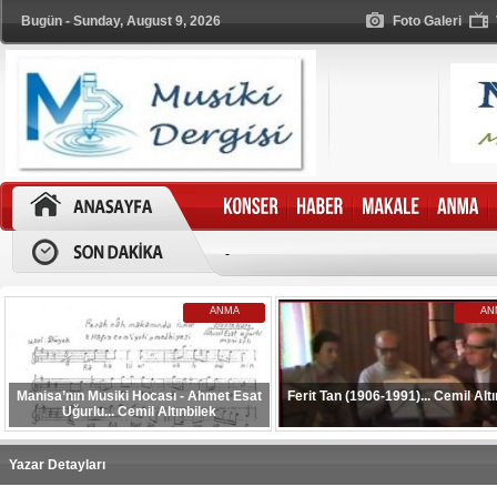
Bugün - Sunday, August 9, 2026
Foto Galeri
-
ANMA
AN
Manisa’nın Musiki Hocası - Ahmet Esat
Ferit Tan (1906-1991)... Cemil Altı
Uğurlu... Cemil Altınbilek
Yazar Detayları