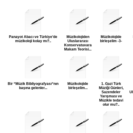
Panayot Abacı ve Türkiye’de
Müzikolojiden
Müzikolojide
müzikoloji kolay mı?..
Uluslararası
birleşelim -3-
Konservatuvara
Makam Teorisi...
Bir “Müzik Bibliyografyası“nın
Müzikolojide
1. Gazi Türk
başına gelenler...
birleşelim...
Müziği Günleri,
Sazendeler
Ul
Yarışması ve
Müzikle tedavi
olur mu?..