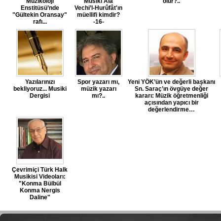
Müzikoloji
Musiki Alâ
olur?..
Enstitüsü’nde
Vechi’l-Hurûfât'ın
"Gültekin Oransay"
müellifi kimdir?
rafı...
-16-
Yazılarınızı
Spor yazarı mı,
Yeni YÖK’ün ve değerli başkanı
bekliyoruz... Musiki
müzik yazarı
Sn. Saraç’ın övgüye değer
Dergisi
mı?..
kararı: Müzik öğretmenliği
açısından yapıcı bir
değerlendirme…
Çevrimiçi Türk Halk
Musikisi Videoları:
"Konma Bülbül
Konma Nergis
Daline"