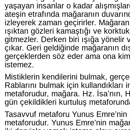
yaşayan insanlar o kadar alışmışlard
ateşin etrafında mağaranın duvarınd
izleyerek zaman geçirirler. Mağaranı
ışıktan gözleri kamaştığı ve korktukl
gitmezler. Derken biri ışığa yönelir v
çıkar. Geri geldiğinde mağaranın d
gerçeklerden söz eder ama ona ki
istemez.
Mistiklerin kendilerini bulmak, gerç
Rablarını bulmak için kullandıkları i
metaforudur, mağara. Hz. İsa’nın, 
gün çekildikleri kurtuluş metaforun
Tasavvuf metaforu Yunus Emre’nin
metaforudur. Yunus Emre’nin mağar