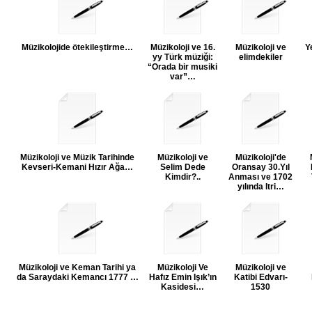
Müzikolojide ötekileştirme…
Müzikoloji ve 16.
Müzikoloji ve
Y
yy Türk müziği:
elimdekiler
“Orada bir musiki
var”…
Müzikoloji ve Müzik Tarihinde
Müzikoloji ve
Müzikoloji'de
Kevseri-Kemani Hızır Ağa…
Selim Dede
Oransay 30.Yıl
Kimdir?..
Anması ve 1702
yılında Itri…
Müzikoloji ve Keman Tarihi ya
Müzikoloji Ve
Müzikoloji ve
da Saraydaki Kemancı 1777 …
Hafız Emin Işık’ın
Katibi Edvarı-
Kasidesi…
1530