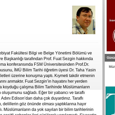
ebiyat Fakültesi Bilgi ve Belge Yönetimi Bölümü ve
Günü
Başkanlığı tarafından Prof. Fuat Sezgin hakkında
ma konferansında FSM Üniversitesinden Prof.Dr.
Müzi
usunu, İMÜ Bilim Tarihi öğretim üyesi Dr. Taha Yasin
etleri üzerine konuşma yaptı. Kıymeti takdir etmenin
arını anmaktır. Fuat Sezgin’in hayatını her yerden
aya koyduğu çalışma Bilim Tarihinde Müslümanların
n oluşumunu sağladı. Eğer bir yabancı ve taraflı
. Adını Edison’dan daha çok duyardınız. Taraflı
delillerin göz önünde olması yaptıklarına hayır
ı. Müslümanların da yok sayılan bir bilim tarihlerinin