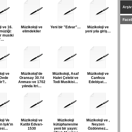
Arşi
Face
i ve 16.
Müzikoloji ve
Yeni bir "Edvar"…
Müzikoloji ve
müziği:
elimdekiler
yeni yıla giriş…
r musiki
”…
oji ve
Müzikoloji'de
Müzikoloji, Asaf
Müzikoloji ve
 Dede
Oransay 30.Yıl
Halet Çelebi ve
Canfeza
r?..
Anması ve 1702
Todi Musikisi…
Edebiyat…
yılında Itri…
oji Ve
Müzikoloji ve
Müzikoloji
Müzikoloji ve
,
n Işık’ın
Katibi Edvarı-
kütüphanesine
Neyzen
esi…
1530
yeni bir yayın:
Özdönmez...