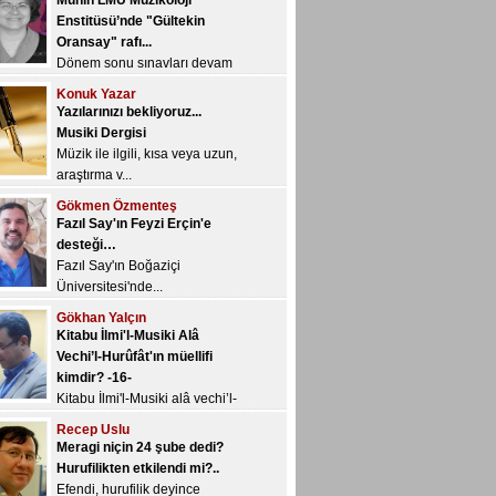
Yazılarınızı bekliyoruz...
Musiki Dergisi
Müzik ile ilgili, kısa veya uzun,
araştırma v...
Gökmen Özmenteş
Fazıl Say'ın Feyzi Erçin'e
desteği…
Fazıl Say'ın Boğaziçi
Üniversitesi'nde...
Gökhan Yalçın
Kitabu İlmi'l-Musiki Alâ
Vechi’l-Hurûfât'ın müellifi
kimdir? -16-
Kitabu İlmi'l-Musiki alâ vechi’l-
Hur&u...
Recep Uslu
Meragi niçin 24 şube dedi?
Hurufilikten etkilendi mi?..
Efendi, hurufilik deyince
Abdülbaki Gölp...
Okan Murat Öztürk
Yeni YÖK’ün ve değerli
başkanı Sn. Saraç’ın övgüye
değer kararı: Müzik