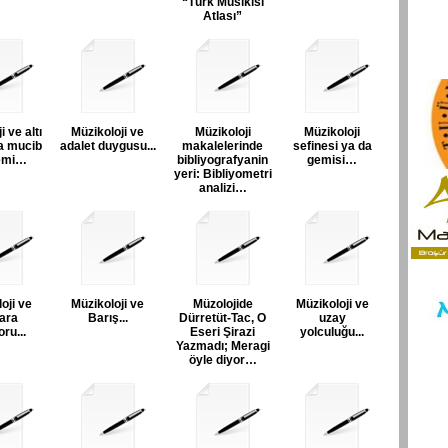
“Türk Musikisi
Atlası”
i ve altı
Müzikoloji ve
Müzikoloji
Müzikoloji
a mucib
adalet duygusu...
makalelerinde
sefinesi ya da
emi…
bibliyografyanin
gemisi…
yeri: Bibliyometri
analizi…
oji ve
Müzikoloji ve
Müzolojide
Müzikoloji ve
ara
Barış...
Dürretüt-Tac, O
uzay
ru...
Eseri Şirazi
yolculuğu...
Yazmadı; Meragi
öyle diyor…