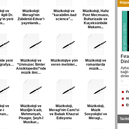
Röpor
oji ve
Müzikoloji:
Müzikoloji ve
Müzikoloji, Hafız
ilgili Dr.
Meragi’nin
"karabilim-bad
Post Mecmuası,
’ın yeni
Zübdetül-Edvar’ı
science"...
Buhurizade ve
ı...
yayınlandı...
Kuçeksünbüle
Makamı...
Fır
ide yeni
Müzikoloji ve
Müzikolojiye yön
Müzikoloji ve
Dinl
yografya…
“Unmuzec İlimler
veren metinler...
romanlarda
Ayhan
Ansiklopedisi”nde
müzik…
bağlı
müzik ilmi…
dinle
...
F
Di
H
ü
E
oji ve
Müzikoloji ve
Müzikoloji,
Müzikoloji,
F
s
r-i
Müziğin İcadı,
Meragi’nin Cami’si
Müzik
il
an...
Mehmetşah,
ve Babak Khazrai
Sosyolojisi ve
Pisagor, Şeyh-İ
Edisyonu
Meragi...
Tarih
Musikar...