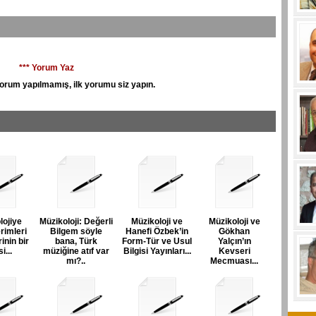
*** Yorum Yaz
orum yapılmamış, ilk yorumu siz yapın.
lojiye
Müzikoloji: Değerli
Müzikoloji ve
Müzikoloji ve
rimleri
Bilgem söyle
Hanefi Özbek’in
Gökhan
inin bir
bana, Türk
Form-Tür ve Usul
Yalçın’ın
i...
müziğine atıf var
Bilgisi Yayınları...
Kevseri
mı?..
Mecmuası...