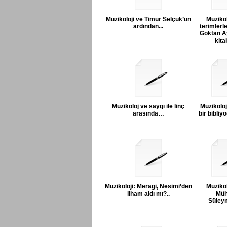
Müzikoloji ve Timur Selçuk’un
Müzikol
ardından...
terimlerle 
Göktan Ay
kitab
Müzikoloj ve saygı ile linç
Müzikoloj
arasında…
bir bibli
Müzikoloji: Meragi, Nesimi’den
Müzikol
ilham aldı mı?..
Müh
Süleym