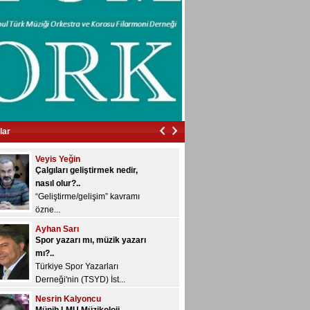
basamak k...
Bülent Aksoy
İzmir’in içinde vurdular beni…
İzmir’in içinde vurdular
beni…...
Veyis Yeğin
Çalgıları geliştirmek nedir,
nasıl olur?..
“Geliştirme/gelişim” kavramı
lar
özne...
Ayhan Sarı
Spor yazarı mı, müzik yazarı
mı?..
Türkiye Spor Yazarları
Derneği'nin (TSYD) İst...
Nesrin Kalyoncu
Münih LMU Müzikoloji
Enstitüsü’nde "Gültekin
Oransay" rafı...
Dönem sonu sınavları devam
ediyor ve bugü...
Konuk Yazar