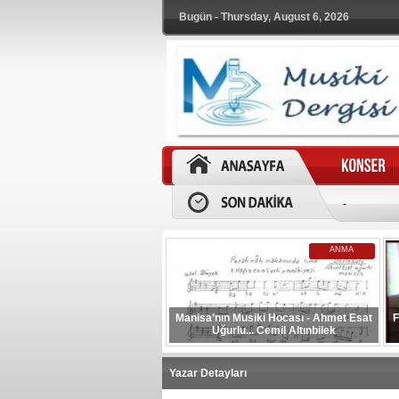
Bugün - Thursday, August 6, 2026
-
ANMA
Manisa’nın Musiki Hocası - Ahmet Esat
F
Uğurlu... Cemil Altınbilek
Yazar Detayları