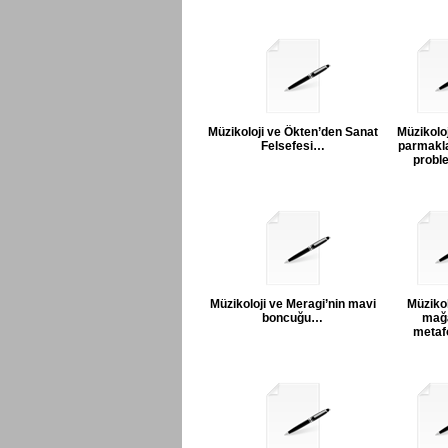
Müzikoloji ve Ökten’den Sanat
Müzikoloj
Felsefesi…
parmakl
probl
Müzikoloji ve Meragi’nin mavi
Müzikol
boncuğu…
mağ
metafo