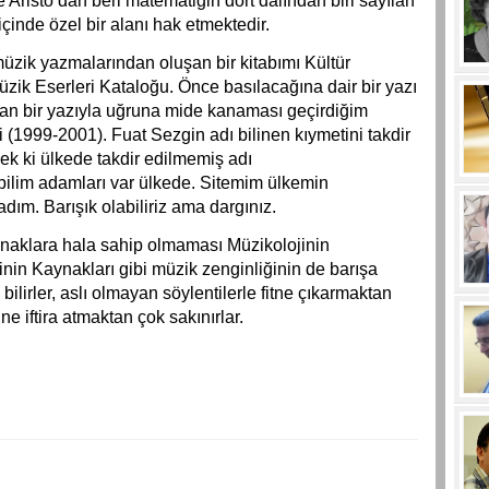
 Aristo’dan beri matematiğin dört dalından biri sayılan
içinde özel bir alanı hak etmektedir.
müzik yazmalarından oluşan bir kitabımı Kültür
zik Eserleri Kataloğu. Önce basılacağına dair bir yazı
an bir yazıyla uğruna mide kanaması geçirdiğim
 (1999-2001). Fuat Sezgin adı bilinen kıymetini takdir
k ki ülkede takdir edilmemiş adı
ilim adamları var ülkede. Sitemim ülkemin
adım. Barışık olabiliriz ama dargınız.
aynaklara hala sahip olmaması Müzikolojinin
inin Kaynakları gibi müzik zenginliğinin de barışa
ilirler, aslı olmayan söylentilerle fitne çıkarmaktan
rine iftira atmaktan çok sakınırlar.