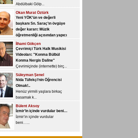
öğretmenliği açısından yapıcı
bir değerlendirme…
İlhami Gökçen
Yeni YÖK, üniversitelere yetki
Çevrimiçi Türk Halk Musikisi
devri kon...
Videoları: "Konma Bülbül
Konma Nergis Daline"
Çevrimiçinde (internette) birç...
Süleyman Şenel
Nida Tüfekçi’nin Öğrencisi
Olmak!..
Henüz yirmili yaşlara birkaç
basamak k...
Bülent Aksoy
İzmir’in içinde vurdular beni…
İzmir’in içinde vurdular
beni…...
Veyis Yeğin
Çalgıları geliştirmek nedir,
nasıl olur?..
“Geliştirme/gelişim” kavramı
özne...
Ayhan Sarı