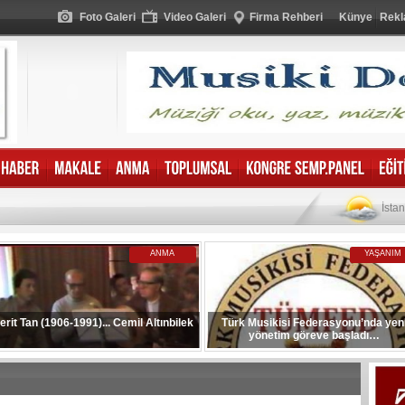
Foto Galeri
Video Galeri
Firma Rehberi
Künye
Rekl
İsta
ANMA
YAŞANIM
erit Tan (1906-1991)... Cemil Altınbilek
Türk Musikisi Federasyonu’nda yen
yönetim göreve başladı…