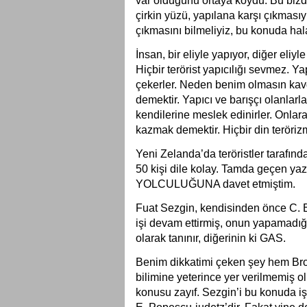
var olduğunu ortaya koydu. Bu bizde 
çirkin yüzü, yapılana karşı çıkmasıy
çıkmasını bilmeliyiz, bu konuda hala
İnsan, bir eliyle yapıyor, diğer eliyl
Hiçbir terörist yapıcılığı sevmez. Ya
çekerler. Neden benim olmasın kavga
demektir. Yapıcı ve barışçı olanlarla
kendilerine meslek edinirler. Onla
kazmak demektir. Hiçbir din terörizm
Yeni Zelanda’da teröristler tarafınd
50 kişi dile kolay. Tamda geçen y
YOLCULUĞUNA davet etmiştim.
Fuat Sezgin, kendisinden önce C. B
işi devam ettirmiş, onun yapamadığı
olarak tanınır, diğerinin ki GAS.
Benim dikkatimi çeken şey hem Br
bilimine yeterince yer verilmemiş ol
konusu zayıf. Sezgin’i bu konuda işl