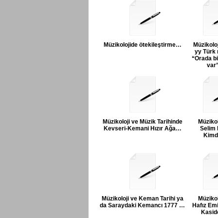
Müzikolojide ötekileştirme…
Müzikoloj
yy Türk 
“Orada bi
var
Müzikoloji ve Müzik Tarihinde
Müzikol
Kevseri-Kemani Hızır Ağa…
Selim
Kimdi
Müzikoloji ve Keman Tarihi ya
Müzikol
da Saraydaki Kemancı 1777 …
Hafız Emi
Kasid