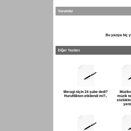
Yorumlar
Bu yazıya hiç y
Diğer Yazıları
Meragi niçin 24 şube dedi?
Müziko
Hurufilikten etkilendi mi?..
müzik te
sözlükler
yenis