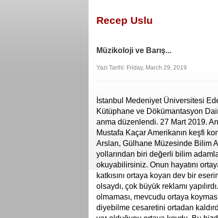
Recep Uslu
Müzikoloji ve Barış...
Yazı Tarihi: Friday, March 29, 2019
İstanbul Medeniyet Üniversitesi Ed
Kütüphane ve Dökümantasyon Daire 
anma düzenlendi. 27 Mart 2019. An
Mustafa Kaçar Amerikanın keşfi kon
Arslan, Gülhane Müzesinde Bilim Al
yollarından biri değerli bilim adaml
okuyabilirsiniz. Onun hayatını ort
katkısını ortaya koyan dev bir eseri
olsaydı, çok büyük reklamı yapılırdı
olmaması, mevcudu ortaya koyması, 
diyebilme cesaretini ortadan kaldırd