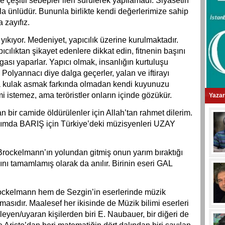
çeşitli sebepler ileri sürülerek yapılamadı. Siyasetin
la ünlüdür. Bununla birlikte kendi değerlerimize sahip
 zayıfız.
e yıkıyor. Medeniyet, yapıcılık üzerine kurulmaktadır.
pıcılıktan şikayet edenlere dikkat edin, fitnenin başını
sı yaparlar. Yapıcı olmak, insanlığın kurtuluşu
 Polyannacı diye dalga geçerler, yalan ve iftirayı
ra kulak asmak farkında olmadan kendi kuyunuzu
i istemez, ama teröristler onların içinde gözükür.
Yazar
an bir camide öldürülenler için Allah’tan rahmet dilerim.
azımda BARIŞ için Türkiye’deki müzisyenleri UZAY
rockelmann’ın yolundan gitmiş onun yarım bıraktığı
nı tamamlamış olarak da anılır. Birinin eseri GAL
ockelmann hem de Sezgin’in eserlerinde müzik
masıdır. Maalesef her ikisinde de Müzik bilimi eserleri
eyen/uyaran kişilerden biri E. Naubauer, bir diğeri de