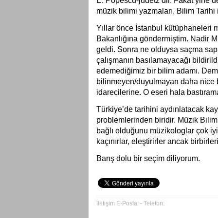
E. Popescu-judetz’dir. Fakat yine de
müzik bilimi yazmaları, Bilim Tarihi 
Yıllar önce İstanbul kütüphaneleri 
Bakanlığına göndermiştim. Nadir Mü
geldi. Sonra ne olduysa saçma sap
çalışmanın basılamayacağı bildirildi
edemediğimiz bir bilim adamı. Deme
bilinmeyen/duyulmayan daha nice b
idarecilerine. O eseri hala bastıram
Türkiye’de tarihini aydınlatacak k
problemlerinden biridir. Müzik Bilim
bağlı olduğunu müzikologlar çok iyi b
kaçınırlar, eleştirirler ancak birbirle
Barış dolu bir seçim diliyorum.
İletişim E-Posta: - Telefon: