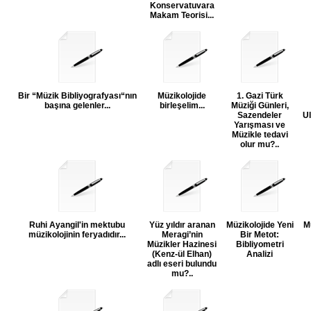
Konservatuvara
Makam Teorisi...
Bir “Müzik Bibliyografyası“nın
Müzikolojide
1. Gazi Türk
başına gelenler...
birleşelim...
Müziği Günleri,
Sazendeler
Ul
Yarışması ve
Müzikle tedavi
olur mu?..
Ruhi Ayangil'in mektubu
Yüz yıldır aranan
Müzikolojide Yeni
Mü
müzikolojinin feryadıdır...
Meragi’nin
Bir Metot:
Müzikler Hazinesi
Bibliyometri
(Kenz-ül Elhan)
Analizi
adlı eseri bulundu
mu?..