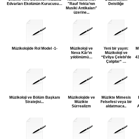
Edvarları Ekolünün Kurucusu…
"Rauf Yekta’nın
Deistliğe
Musiki Antikaları"
üzerine...
Müzikolojide Rol Model -1-
Müzikoloji ve
Yeni bir yayın:
M
Neva Kâr’ın
Müzikoloji ve
yıldönümü…
“Evliya Çelebi’de
4
Çalgılar“ …
Müzikoloji ve Bölüm Başkanı
Müzikolojide ve
Müzikte Mimesis
Stratejisi...
Müzikte
Felsefesi veya bir
Sürrealizm
aldatmaca..
A