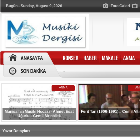
Bugün - Sunday, August 9, 2026
Foto Galeri
-
ANMA
AN
Manisa’nın Musiki Hocası - Ahmet Esat
Ferit Tan (1906-1991)... Cemil Altı
Uğurlu... Cemil Altınbilek
Yazar Detayları