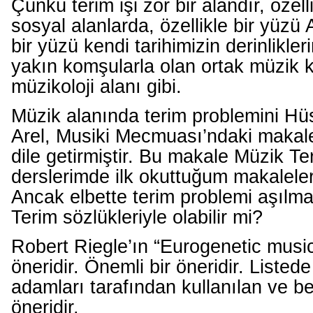
Çünkü terim işi zor bir alandır, özell
sosyal alanlarda, özellikle bir yüzü
bir yüzü kendi tarihimizin derinlikler
yakın komşularla olan ortak müzik 
müzikoloji alanı gibi.
Müzik alanında terim problemini Hü
Arel, Musiki Mecmuası’ndaki makal
dile getirmiştir. Bu makale Müzik Ter
derslerimde ilk okuttuğum makalelerd
Ancak elbette terim problemi aşılma
Terim sözlükleriyle olabilir mi?
Robert Riegle’ın “Eurogenetic music”
öneridir. Önemli bir öneridir. Listed
adamları tarafından kullanılan ve b
öneridir.