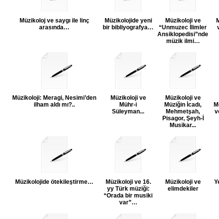
Müzikoloj ve saygı ile linç
Müzikolojide yeni
Müzikoloji ve
M
arasında…
bir bibliyografya…
“Unmuzec İlimler
Ansiklopedisi”nde
müzik ilmi…
Müzikoloji: Meragi, Nesimi’den
Müzikoloji ve
Müzikoloji ve
ilham aldı mı?..
Mühr-i
Müziğin İcadı,
M
Süleyman...
Mehmetşah,
v
Pisagor, Şeyh-İ
Musikar...
Müzikolojide ötekileştirme…
Müzikoloji ve 16.
Müzikoloji ve
Y
yy Türk müziği:
elimdekiler
“Orada bir musiki
var”…