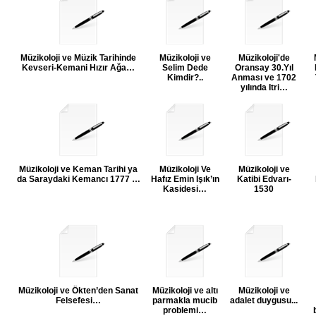
Müzikoloji ve Müzik Tarihinde
Müzikoloji ve
Müzikoloji'de
Kevseri-Kemani Hızır Ağa…
Selim Dede
Oransay 30.Yıl
Kimdir?..
Anması ve 1702
yılında Itri…
Müzikoloji ve Keman Tarihi ya
Müzikoloji Ve
Müzikoloji ve
da Saraydaki Kemancı 1777 …
Hafız Emin Işık’ın
Katibi Edvarı-
Kasidesi…
1530
Müzikoloji ve Ökten’den Sanat
Müzikoloji ve altı
Müzikoloji ve
Felsefesi…
parmakla mucib
adalet duygusu...
problemi…