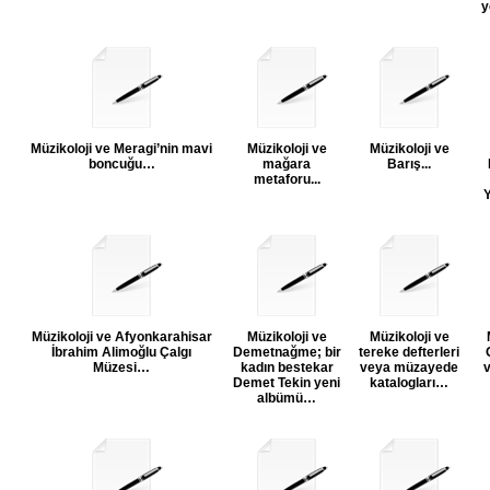
y
Müzikoloji ve Meragi’nin mavi
Müzikoloji ve
Müzikoloji ve
boncuğu…
mağara
Barış...
metaforu...
Müzikoloji ve Afyonkarahisar
Müzikoloji ve
Müzikoloji ve
İbrahim Alimoğlu Çalgı
Demetnağme; bir
tereke defterleri
Müzesi…
kadın bestekar
veya müzayede
v
Demet Tekin yeni
katalogları…
albümü…