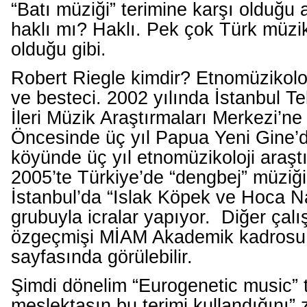
“Batı müziği” terimine karşı olduğu 
haklı mı? Haklı. Pek çok Türk müzi
olduğu gibi.
Robert Riegle kimdir? Etnomüzikolo
ve besteci. 2002 yılında İstanbul Te
İleri Müzik Araştırmaları Merkezi’ne 
Öncesinde üç yıl Papua Yeni Gine’
köyünde üç yıl etnomüzikoloji araş
2005’te Türkiye’de “dengbej” müziği i
İstanbul’da “Islak Köpek ve Hoca N
grubuyla icralar yapıyor. Diğer çalı
özgeçmişi MİAM Akademik kadrosu 
sayfasında görülebilir.
Şimdi dönelim “Eurogenetic music” t
meslektaşın bu terimi kullandığını” 