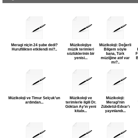
Meragi niçin 24 şube dedi?
Müzikolojiye
Müzikoloji: Değerli
Hurufilikten etkilendi mi?..
müzik terimleri
Bilgem söyle
sözlüklerinin bir
bana, Türk
F
yenisi...
müziğine atıf var
B
mı?..
Müzikoloji ve Timur Selçuk’un
Müzikoloji ve
Müzikoloji:
ardından...
terimlerle ilgili Dr.
Meragi’nin
Göktan Ay’ın yeni
Zübdetül-Edvar’ı
kitabı...
yayınlandı...