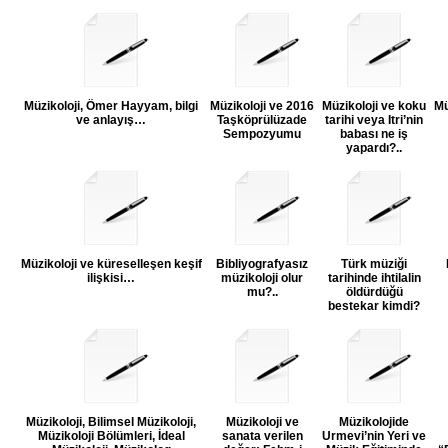
Müzikoloji, Ömer Hayyam, bilgi
Müzikoloji ve 2016
Müzikoloji ve koku
Mü
ve anlayış…
Taşköprülüzade
tarihi veya Itri’nin
Sempozyumu
babası ne iş
yapardı?..
Müzikoloji ve küreselleşen keşif
Bibliyografyasız
Türk müziği
ilişkisi…
müzikoloji olur
tarihinde ihtilalin
mu?..
öldürdüğü
bestekar kimdi?
Müzikoloji, Bilimsel Müzikoloji,
Müzikoloji ve
Müzikolojide
Müzikoloji Bölümleri, İdeal
sanata verilen
Urmevi’nin Yeri ve