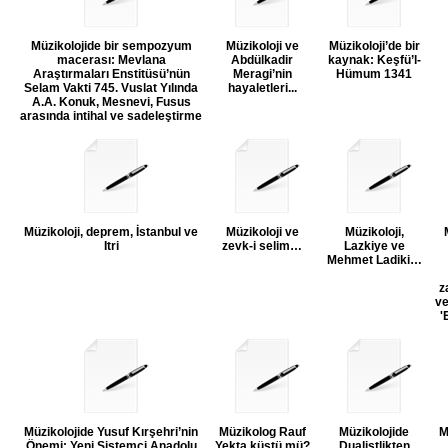
Müzikolojide bir sempozyum
Müzikoloji ve
Müzikoloji’de bir
macerası: Mevlana
Abdülkadir
kaynak: Keşfü’l-
Araştırmaları Enstitüsü’nün
Meragi’nin
Hümum 1341
Selam Vakti 745. Vuslat Yılında
hayaletleri...
A.A. Konuk, Mesnevi, Fusus
arasında intihal ve sadeleştirme
Müzikoloji, deprem, İstanbul ve
Müzikoloji ve
Müzikoloji,
Itri
zevk-i selim…
Lazkiye ve
Mehmet Ladiki…
z
ve
'
Müzikolojide Yusuf Kırşehri’nin
Müzikolog Rauf
Müzikolojide
M
Önemi: Yeni Sistemci Anadolu
Yekta küstü mü?
Dualistlikten