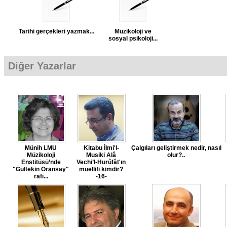
Tarihi gerçekleri yazmak...
Müzikoloji ve
sosyal psikoloji...
Diğer Yazarlar
Münih LMU
Kitabu İlmi'l-
Çalgıları geliştirmek nedir, nasıl
Müzikoloji
Musiki Alâ
olur?..
Enstitüsü’nde
Vechi’l-Hurûfât'ın
"Gültekin Oransay"
müellifi kimdir?
rafı...
-16-