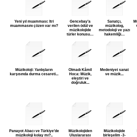
Yeni yıl muamması: Itri
Gencebay’a
Sanatçı,
Mü
muammasını çözen var mı?
verilen ödül ve
müzikolog,
müzikolojide
metodoloji ve yazı
türler konusu…
hakemliği…
Müzikoloji: Yanlışların
Olmadı Kâmil
Medeniyet sanat
karşısında durma cesareti...
Hoca: Müzik,
ve müzik...
eleştiri ve
doğruluk...
Panayot Abacı ve Türkiye’de
Müzikolojiden
Müzikolojide
müzikoloji kolay mı?..
Uluslararası
birleşelim -3-