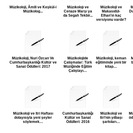
Müzikoloji, Âmili ve Keşkül-i
Müzıkolojı ve
Müzikoloji ve
M
Müzikolog...
Cenaze Marşı ya
Makasıdül-
Du
da Segah Tekbir...
Elhan’ın kaç
versiyonu vardır?
Müzikoloji, Nuri Özcan Ve
Müzikolojide
Müzikoloji, keman
M
Cumhurbaşkanlığı Kültür ve
Çalışmalar: Türk
eğitiminde yeni bir
b
Sanat Ödülleri: 2017
Müziğinde Eğitim
kitap…
Çalıştayı…
Müzikoloji ve Itri Haftası
Cumhurbaşkanlığı
Müzikoloji ve
Mü
dolayısıyla yeni şeyler
Kültür ve Sanat
Itri’nin yılbaşı
öd
söylemek…
Ödülleri: 2016
şarkıları…