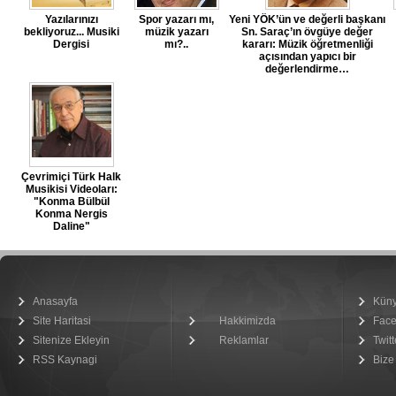
Yazılarınızı
Spor yazarı mı,
Yeni YÖK’ün ve değerli başkanı
bekliyoruz... Musiki
müzik yazarı
Sn. Saraç’ın övgüye değer
Dergisi
mı?..
kararı: Müzik öğretmenliği
açısından yapıcı bir
değerlendirme…
Çevrimiçi Türk Halk
Musikisi Videoları:
"Konma Bülbül
Konma Nergis
Daline"
Anasayfa
Kün
Site Haritasi
Hakkimizda
Fac
Sitenize Ekleyin
Reklamlar
Twitt
RSS Kaynagi
Bize