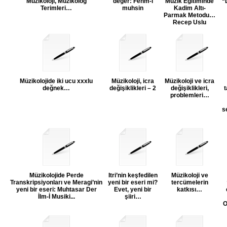
Müzikoloji, Müzikolog
değer: Fehm-i
Müzik Eğitiminde
“
Terimleri…
muhsin
Kadim Altı-
Parmak Metodu…
Recep Uslu
Müzikolojide iki ucu xxxlu
Müzikoloji, icra
Müzikoloji ve icra
değnek…
değişiklikleri – 2
değişiklikleri,
t
problemleri…
s
Müzikolojide Perde
Itri’nin keşfedilen
Müzikoloji ve
Transkripsiyonları ve Meragi’nin
yeni bir eseri mi?
tercümelerin
yeni bir eseri: Muhtasar Der
Evet, yeni bir
katkısı…
İlm-İ Musiki...
şiiri…
O